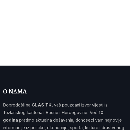
O NAMA
Dobrodošli na
GLAS TK
, vaš pouzdani izvor vijesti iz
Tuzlanskog kantona i Bosne i Hercegovine. Već
10
godina
pratimo aktuelna dešavanja, donoseći vam najnovije
informacije iz politike, ekonomije, sporta, kulture i društvenog