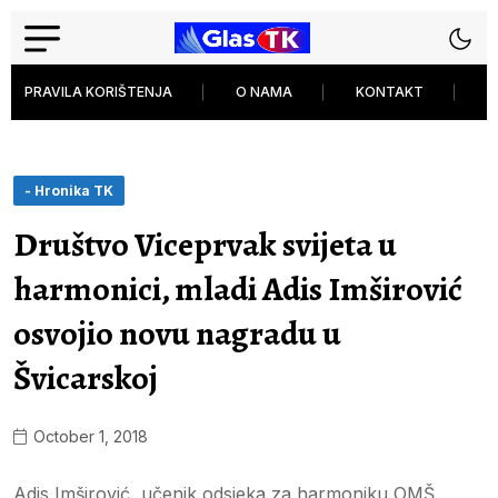
PRAVILA KORIŠTENJA
O NAMA
KONTAKT
P
- Hronika TK
Društvo Viceprvak svijeta u
harmonici, mladi Adis Imširović
osvojio novu nagradu u
Švicarskoj
October 1, 2018
Adis Imširović, učenik odsjeka za harmoniku OMŠ