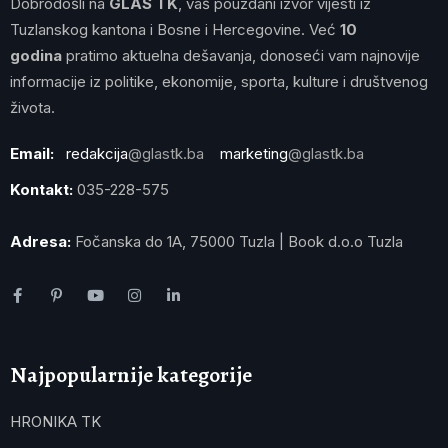
Dobrodošli na
GLAS TK
, vaš pouzdani izvor vijesti iz
Tuzlanskog kantona i Bosne i Hercegovine. Već
10
godina
pratimo aktuelna dešavanja, donoseći vam najnovije
informacije iz politike, ekonomije, sporta, kulture i društvenog
života.
Email:
redakcija
@glastk.ba
marketing
@glastk.ba
Kontakt:
035-228-575
Adresa:
Fočanska do 1A, 75000 Tuzla | Book d.o.o Tuzla
Najpopularnije kategorije
HRONIKA TK