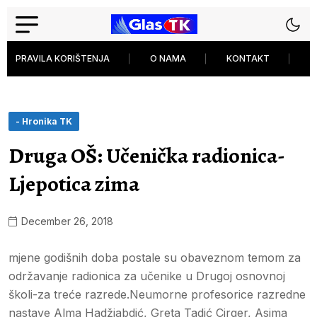
PRAVILA KORIŠTENJA
O NAMA
KONTAKT
P
- Hronika TK
Druga OŠ: Učenička radionica-
Ljepotica zima
December 26, 2018
mjene godišnih doba postale su obaveznom temom za
održavanje radionica za učenike u Drugoj osnovnoj
školi-za treće razrede.Neumorne profesorice razredne
nastave Alma Hadžiabdić, Greta Tadić Cirger, Asima