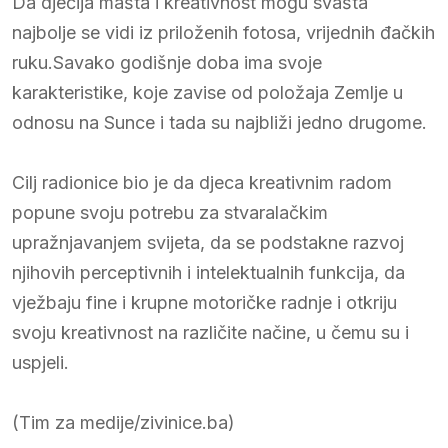
Da dječija mašta i kreativnost mogu svašta
najbolje se vidi iz priloženih fotosa, vrijednih đačkih
ruku.Savako godišnje doba ima svoje
karakteristike, koje zavise od položaja Zemlje u
odnosu na Sunce i tada su najbliži jedno drugome.
Cilj radionice bio je da djeca kreativnim radom
popune svoju potrebu za stvaralačkim
upražnjavanjem svijeta, da se podstakne razvoj
njihovih perceptivnih i intelektualnih funkcija, da
vježbaju fine i krupne motoričke radnje i otkriju
svoju kreativnost na različite načine, u čemu su i
uspjeli.
(Tim za medije/zivinice.ba)