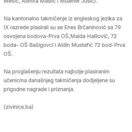
Mešić, Asmira Maslić i Muamer Jusić).
Na kantonalno takmičenje iz engleskog jezika za
IX razrede plasirali su se Enes Brčaninović sa 79
osvojena bodova-Prva OŠ,Maida Halilović, 72
boda- OŠ Bašigovci i Aldin Mustafić 72 bod-Prva
OŠ.
Na proglašenju rezultata najbolje plasiranim
učenicma današnjeg takmičenja dodjeljene su
prigodne nagrade i priznanja.
(zivinice.ba)