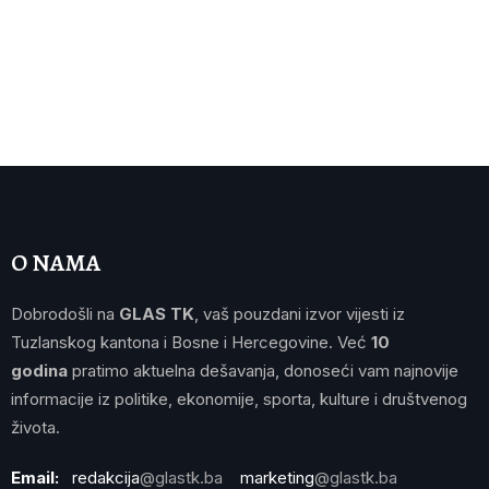
O NAMA
Dobrodošli na
GLAS TK
, vaš pouzdani izvor vijesti iz
Tuzlanskog kantona i Bosne i Hercegovine. Već
10
godina
pratimo aktuelna dešavanja, donoseći vam najnovije
informacije iz politike, ekonomije, sporta, kulture i društvenog
života.
Email:
redakcija
@glastk.ba
marketing
@glastk.ba