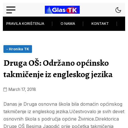
PRAVILA KORIŠTENJA
O NAMA
KONTAKT
P
- Hronika TK
Druga OŠ: Održano općinsko
takmičenje iz engleskog jezika
March 17, 2018
Danas je Druga osnovna škola bila domaćin općinskog
takmičenje iz engleskog jezika.Učestvovalo je svih devet
osnovnih škola s područja općine Živinice.Direktorica
Druge OŠ Besima Jagodić prije početka takmičenja