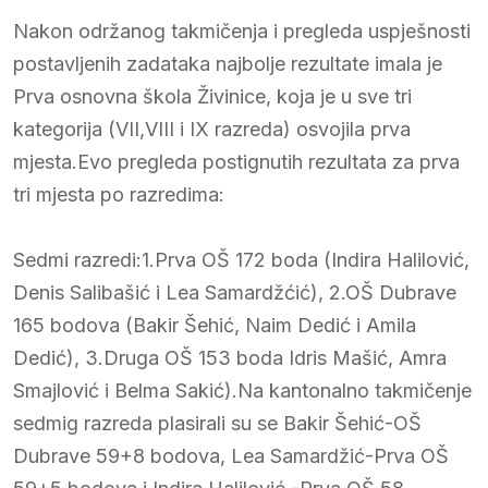
Nakon održanog takmičenja i pregleda uspješnosti
postavljenih zadataka najbolje rezultate imala je
Prva osnovna škola Živinice, koja je u sve tri
kategorija (VII,VIII i IX razreda) osvojila prva
mjesta.Evo pregleda postignutih rezultata za prva
tri mjesta po razredima:
Sedmi razredi:1.Prva OŠ 172 boda (Indira Halilović,
Denis Salibašić i Lea Samardžćić), 2.OŠ Dubrave
165 bodova (Bakir Šehić, Naim Dedić i Amila
Dedić), 3.Druga OŠ 153 boda Idris Mašić, Amra
Smajlović i Belma Sakić).Na kantonalno takmičenje
sedmig razreda plasirali su se Bakir Šehić-OŠ
Dubrave 59+8 bodova, Lea Samardžić-Prva OŠ