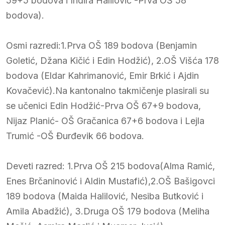
59+5 bodova i Indira Halilović -Prva OŠ 58
bodova).
Osmi razredi:1.Prva OŠ 189 bodova (Benjamin
Goletić, Džana Kičić i Edin Hodžić), 2.OŠ Višća 178
bodova (Eldar Kahrimanović, Emir Brkić i Ajdin
Kovačević).Na kantonalno takmičenje plasirali su
se učenici Edin Hodžić-Prva OŠ 67+9 bodova,
Nijaz Planić- OŠ Gračanica 67+6 bodova i Lejla
Trumić -OŠ Đurđevik 66 bodova.
Deveti razred: 1.Prva OŠ 215 bodova(Alma Ramić,
Enes Brčaninović i Aldin Mustafić),2.OŠ Bašigovci
189 bodova (Maida Halilović, Nesiba Butković i
Amila Abadžić), 3.Druga OŠ 179 bodova (Meliha