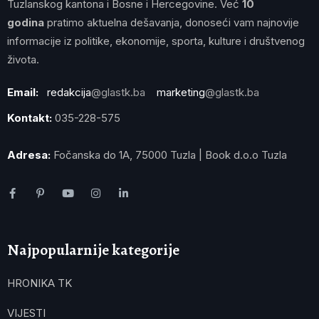
Tuzlanskog kantona i Bosne i Hercegovine. Već
10
godina
pratimo aktuelna dešavanja, donoseći vam najnovije
informacije iz politike, ekonomije, sporta, kulture i društvenog
života.
Email:
redakcija
@glastk.ba
marketing
@glastk.ba
Kontakt:
035-228-575
Adresa:
Fočanska do 1A, 75000 Tuzla | Book d.o.o Tuzla
Najpopularnije kategorije
HRONIKA TK
VIJESTI