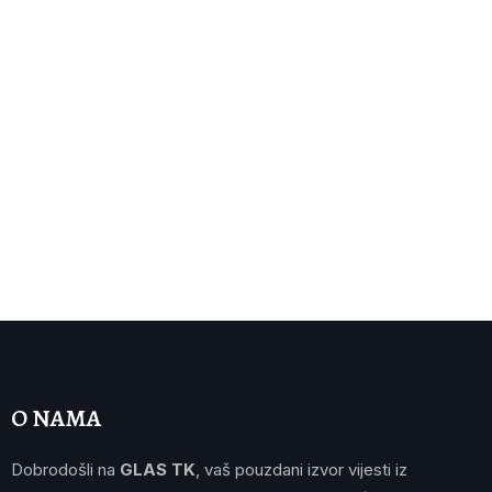
O NAMA
Dobrodošli na
GLAS TK
, vaš pouzdani izvor vijesti iz