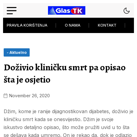
PRAVILA KORIŠTENJA
O NAMA
KONTAKT
P
- Aktuelno
Doživio kliničku smrt pa opisao
šta je osjetio
November 26, 2020
Džim, kome je ranije dijagnostikovan dijabetes, doživio je
kliničku smrt kada se onesvijestio. Džim je svoje
iskustvo detaljno opisao, što može pružiti uvid u to šta
se dešava kada umremo. On je rekao da, dok je odlazio