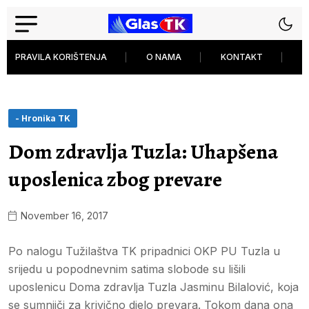
PRAVILA KORIŠTENJA
O NAMA
KONTAKT
P
- Hronika TK
Dom zdravlja Tuzla: Uhapšena
uposlenica zbog prevare
November 16, 2017
Po nalogu Tužilaštva TK pripadnici OKP PU Tuzla u
srijedu u popodnevnim satima slobode su lišili
uposlenicu Doma zdravlja Tuzla Jasminu Bilalović, koja
se sumnjiči za krivično djelo prevara. Tokom dana ona