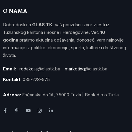
O NAMA
Dobrodošli na
GLAS TK
, vaš pouzdani izvor vijesti iz
Tuzlanskog kantona i Bosne i Hercegovine. Već
10
godina
pratimo aktuelna dešavanja, donoseći vam najnovije
informacije iz politike, ekonomije, sporta, kulture i društvenog
života.
Email:
redakcija
@glastk.ba
marketing
@glastk.ba
Kontakt:
035-228-575
Adresa:
Fočanska do 1A, 75000 Tuzla | Book d.o.o Tuzla