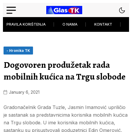
PRAVILA KORIŠTENJA
O NAMA
KONTAKT
P
- Hronika TK
Dogovoren produžetak rada
mobilnih kućica na Trgu slobode
January 6, 2021
Gradonačelnik Grada Tuzle, Jasmin Imamović upriličio
je sastanak sa predstavnicima korisnika mobilnih kućica
na Trgu slobode. U ime korisnika mobilnih kućica,
sastanku su prisustvovali poduzetnici Edin Omerović,