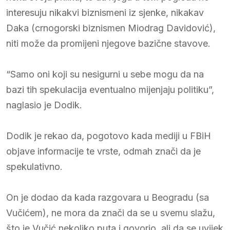
interesuju nikakvi biznismeni iz sjenke, nikakav
Daka (crnogorski biznismen Miodrag Davidović),
niti može da promijeni njegove bazične stavove.
“Samo oni koji su nesigurni u sebe mogu da na
bazi tih spekulacija eventualno mijenjaju politiku”,
naglasio je Dodik.
Dodik je rekao da, pogotovo kada mediji u FBiH
objave informacije te vrste, odmah znači da je
spekulativno.
On je dodao da kada razgovara u Beogradu (sa
Vučićem), ne mora da znači da se u svemu slažu,
što je Vučić nekoliko puta i govorio, ali da se uvijek