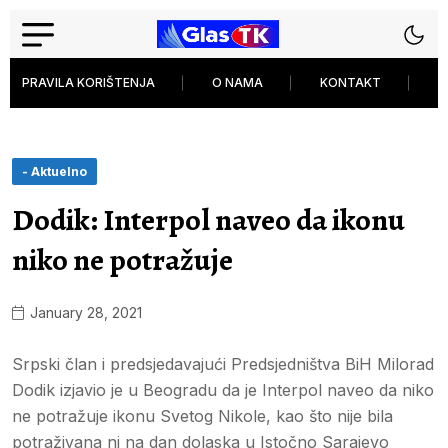
PRAVILA KORIŠTENJA
O NAMA
KONTAKT
P
- Aktuelno
Dodik: Interpol naveo da ikonu
niko ne potražuje
January 28, 2021
Srpski član i predsjedavajući Predsjedništva BiH Milorad
Dodik izjavio je u Beogradu da je Interpol naveo da niko
ne potražuje ikonu Svetog Nikole, kao što nije bila
potraživana ni na dan dolaska u Istočno Sarajevo