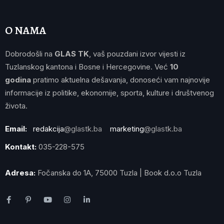
O NAMA
Dobrodošli na
GLAS TK
, vaš pouzdani izvor vijesti iz
Tuzlanskog kantona i Bosne i Hercegovine. Već
10
godina
pratimo aktuelna dešavanja, donoseći vam najnovije
informacije iz politike, ekonomije, sporta, kulture i društvenog
života.
Email:
redakcija
@glastk.ba
marketing
@glastk.ba
Kontakt:
035-228-575
Adresa:
Fočanska do 1A, 75000 Tuzla | Book d.o.o Tuzla