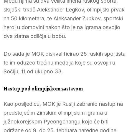
Među njima su dva velika imena ruskog sporta,
skijaški trkač Aleksander Legkov, olimpijski prvak
na 50 kilometara, te Aleksander Zubkov, sportski
heroj u domovini nakon što je na Igrama osvojio
dva zlatna odličja u bobu.
Do sada je MOK diskvalificirao 25 ruskih sportista
te im oduzeo trećinu medalja koje su osvojili u
Sočiju, 11 od ukupno 33.
Nastup pod olimpijskom zastavom
Kao posljedicu, MOK je Rusiji zabranio nastup na
predstojećim Zimskim olimpijskim igrama u
južnokorejskom Pyeongchangu koje će biti
održane od 9. do 25. februara naredne godine.