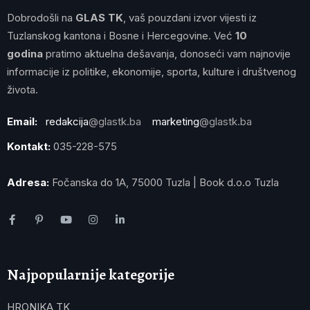
Dobrodošli na
GLAS TK
, vaš pouzdani izvor vijesti iz
Tuzlanskog kantona i Bosne i Hercegovine. Već
10
godina
pratimo aktuelna dešavanja, donoseći vam najnovije
informacije iz politike, ekonomije, sporta, kulture i društvenog
života.
Email:
redakcija
@glastk.ba
marketing
@glastk.ba
Kontakt:
035-228-575
Adresa:
Fočanska do 1A, 75000 Tuzla | Book d.o.o Tuzla
Najpopularnije kategorije
HRONIKA TK