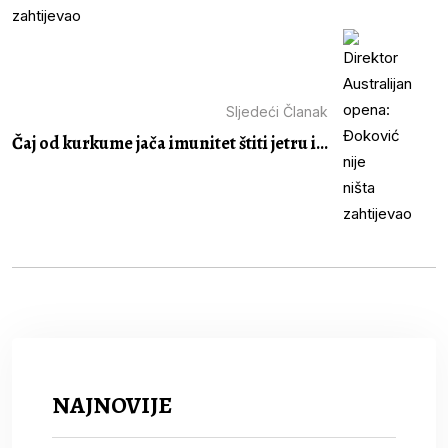
Sljedeći Članak
Čaj od kurkume jača imunitet štiti jetru i...
NAJNOVIJE