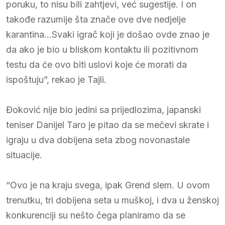
poruku, to nisu bili zahtjevi, već sugestije. I on
takođe razumije šta znače ove dve nedjelje
karantina…Svaki igrač koji je došao ovde znao je
da ako je bio u bliskom kontaktu ili pozitivnom
testu da će ovo biti uslovi koje će morati da
ispoštuju”, rekao je Tajli.
Đoković nije bio jedini sa prijedlozima, japanski
teniser Danijel Taro je pitao da se mečevi skrate i
igraju u dva dobijena seta zbog novonastale
situacije.
“Ovo je na kraju svega, ipak Grend slem. U ovom
trenutku, tri dobijena seta u muškoj, i dva u ženskoj
konkurenciji su nešto čega planiramo da se