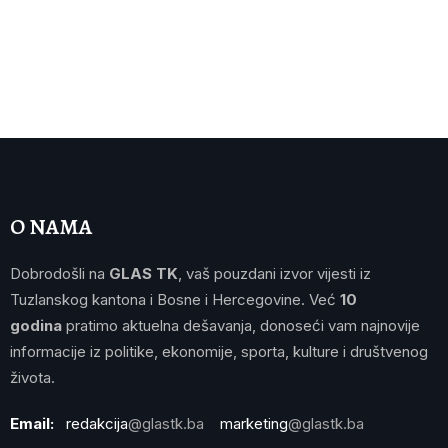
O NAMA
Dobrodošli na
GLAS TK
, vaš pouzdani izvor vijesti iz
Tuzlanskog kantona i Bosne i Hercegovine. Već
10
godina
pratimo aktuelna dešavanja, donoseći vam najnovije
informacije iz politike, ekonomije, sporta, kulture i društvenog
života.
Email:
redakcija
@glastk.ba
marketing
@glastk.ba