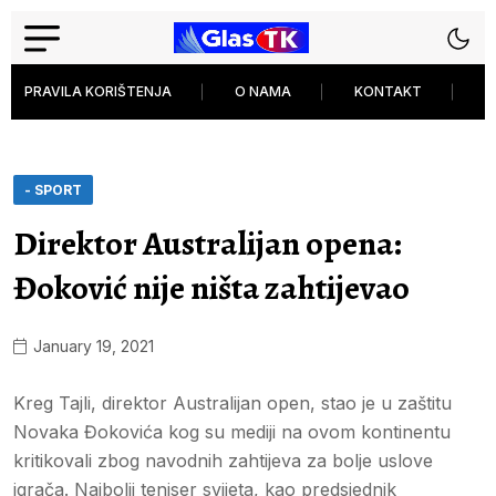
PRAVILA KORIŠTENJA
O NAMA
KONTAKT
P
- SPORT
Direktor Australijan opena:
Đoković nije ništa zahtijevao
January 19, 2021
Kreg Tajli, direktor Australijan open, stao je u zaštitu
Novaka Đokovića kog su mediji na ovom kontinentu
kritikovali zbog navodnih zahtijeva za bolje uslove
igrača. Najbolji teniser svijeta, kao predsjednik