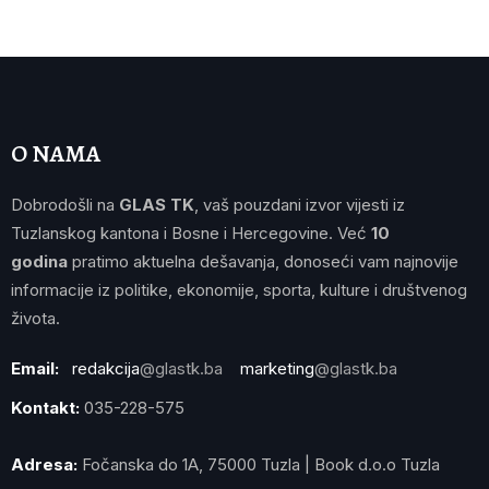
O NAMA
Dobrodošli na
GLAS TK
, vaš pouzdani izvor vijesti iz
Tuzlanskog kantona i Bosne i Hercegovine. Već
10
godina
pratimo aktuelna dešavanja, donoseći vam najnovije
informacije iz politike, ekonomije, sporta, kulture i društvenog
života.
Email:
redakcija
@glastk.ba
marketing
@glastk.ba
Kontakt:
035-228-575
Adresa:
Fočanska do 1A, 75000 Tuzla | Book d.o.o Tuzla