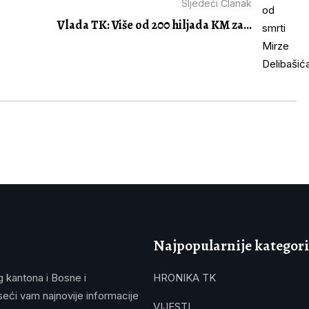
Sljedeći Članak
Vlada TK: Više od 200 hiljada KM za...
Najpopularnije kategori
g kantona i Bosne i
HRONIKA TK
eći vam najnovije informacije
VIJESTI