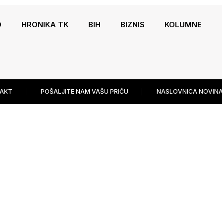
O
HRONIKA TK
BIH
BIZNIS
KOLUMNE
AKT
POŠALJITE NAM VAŠU PRIČU
NASLOVNICA NOVINA