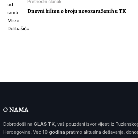
Prethodni članak
Dnevni bilten o broju novozaraženih u TK
O NAMA
Dobrodošli na
GLAS TK
, vaš pouzdani izvor vijesti iz Tuzlansko
Hercegovine. Već
10 godina
pratimo aktuelna dešavanja, donos