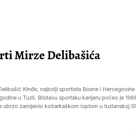
ti Mirze Delibašića
elibašić Kinđe, najbolji sportista Bosne i Hercegovine
godine u Tuzli. Blistavu sportsku karijeru počeo je 196
 je ubrzo zamijenio košarkaškom loptom u tuzlanskoj S