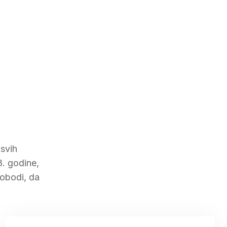
 svih
8. godine,
lobodi, da