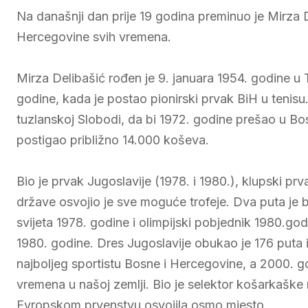
Na današnji dan prije 19 godina preminuo je Mirza De
Hercegovine svih vremena.
Mirza Delibašić rođen je 9. januara 1954. godine u T
godine, kada je postao pionirski prvak BiH u tenis
tuzlanskoj Slobodi, da bi 1972. godine prešao u Bo
postigao približno 14.000 koševa.
Bio je prvak Jugoslavije (1978. i 1980.), klupski p
države osvojio je sve moguće trofeje. Dva puta je b
svijeta 1978. godine i olimpijski pobjednik 1980.g
1980. godine. Dres Jugoslavije obukao je 176 puta i
najboljeg sportistu Bosne i Hercegovine, a 2000. go
vremena u našoj zemlji. Bio je selektor košarkaške 
Evropskom prvenstvu osvojila osmo mjesto.