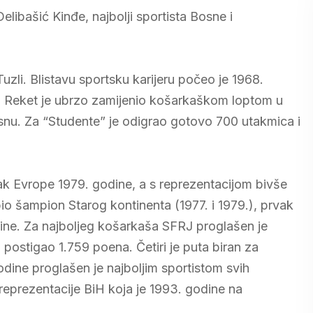
libašić Kinđe, najbolji sportista Bosne i
uzli. Blistavu sportsku karijeru počeo je 1968.
u. Reket je ubrzo zamijenio košarkaškom loptom u
snu. Za “Studente” je odigrao gotovo 700 utakmica i
rvak Evrope 1979. godine, a s reprezentacijom bivše
io šampion Starog kontinenta (1977. i 1979.), prvak
odine. Za najboljeg košarkaša SFRJ proglašen je
 postigao 1.759 poena. Četiri je puta biran za
dine proglašen je najboljim sportistom svih
reprezentacije BiH koja je 1993. godine na