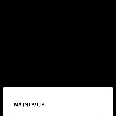
Sljedeći Članak
Optuženi za “živu lomaču” u Višegradu
Radomir Šušnjar...
NAJNOVIJE