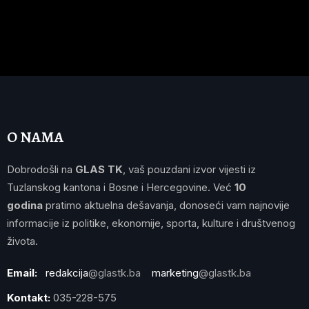
O NAMA
Dobrodošli na
GLAS TK
, vaš pouzdani izvor vijesti iz
Tuzlanskog kantona i Bosne i Hercegovine. Već
10
godina
pratimo aktuelna dešavanja, donoseći vam najnovije
informacije iz politike, ekonomije, sporta, kulture i društvenog
života.
Email:
redakcija
@glastk.ba
marketing
@glastk.ba
Kontakt:
035-228-575