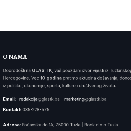
O NAMA
Dobrodošli na
GLAS TK
, vaš pouzdani izvor vijesti iz Tuzlansko
Hercegovine. Već
10 godina
pratimo aktuelna dešavanja, donos
iz politike, ekonomije, sporta, kulture i društvenog života.
Email:
redakcija
@glastk.ba
marketing
@glastk.ba
Kontakt:
035-228-575
Adresa:
Fočanska do 1A, 75000 Tuzla | Book d.o.o Tuzla