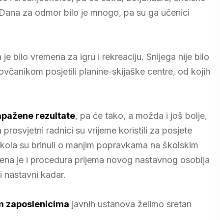
ana za odmor bilo je mnogo, pa su ga učenici
 je bilo vremena za igru i rekreaciju. Snijega nije bilo
novčanikom posjetili planine-skijaške centre, od kojih
zapažene rezultate
, pa će tako, a možda i još bolje,
rosvjetni radnici su vrijeme koristili za posjete
kola su brinuli o manjim popravkama na školskim
dena je i procedura prijema novog nastavnog osoblja
 nastavni kadar.
im zaposlenicima
javnih ustanova želimo sretan