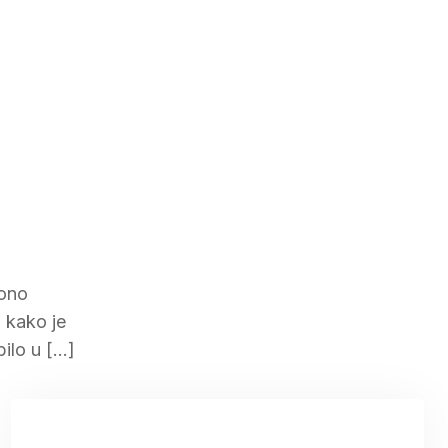
vono
 kako je
bilo u […]