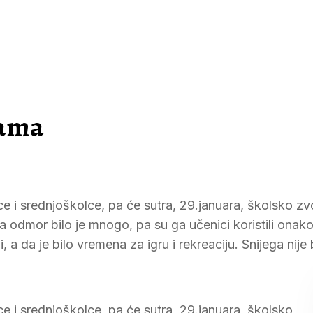
pama
e i srednjoškolce, pa će sutra, 29.januara, školsko z
odmor bilo je mnogo, pa su ga učenici koristili onako
, a da je bilo vremena za igru i rekreaciju. Snijega nije 
 i srednjoškolce, pa će sutra, 29.januara, školsko