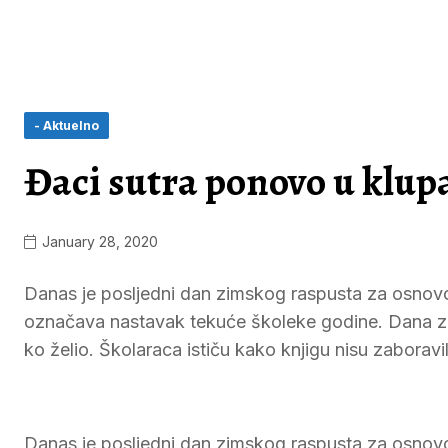
- Aktuelno
Đaci sutra ponovo u klu
January 28, 2020
Danas je posljedni dan zimskog raspusta za osnovc
označava nastavak tekuće školeke godine. Dana za 
ko želio. Školaraca ističu kako knjigu nisu zaboravili
Danas je posljedni dan zimskog raspusta za osnovce