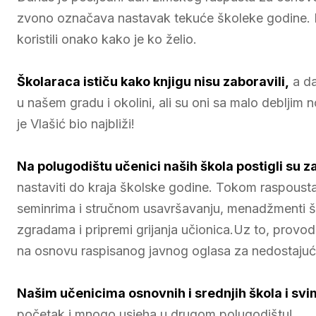
zvono označava nastavak tekuće školeke godine. D
koristili onako kako je ko želio.
Školaraca ističu kako knjigu nisu zaboravili,
a da
u našem gradu i okolini, ali su oni sa malo debljim 
je Vlašić bio najbliži!
Na polugodištu učenici naših škola postigli su 
nastaviti do kraja školske godine. Tokom raspousta p
seminrima i stručnom usavršavanju, menadžmenti š
zgradama i pripremi grijanja učionica.Uz to, provo
na osnovu raspisanog javnog oglasa za nedostajući
Našim učenicima osnovnih i srednjih škola i sv
početak i mnogo usjeha u drugom polugodištu!