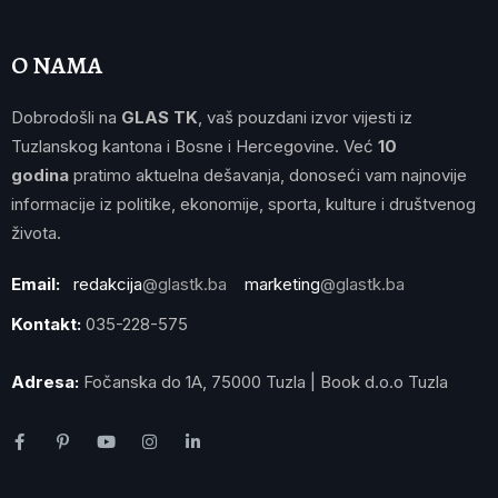
O NAMA
Dobrodošli na
GLAS TK
, vaš pouzdani izvor vijesti iz
Tuzlanskog kantona i Bosne i Hercegovine. Već
10
godina
pratimo aktuelna dešavanja, donoseći vam najnovije
informacije iz politike, ekonomije, sporta, kulture i društvenog
života.
Email:
redakcija
@glastk.ba
marketing
@glastk.ba
Kontakt:
035-228-575
Adresa:
Fočanska do 1A, 75000 Tuzla | Book d.o.o Tuzla