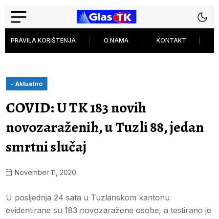
PRAVILA KORIŠTENJA
O NAMA
KONTAKT
P
- Aktuelno
COVID: U TK 183 novih
novozaraženih, u Tuzli 88, jedan
smrtni slučaj
November 11, 2020
U posljednja 24 sata u Tuzlanskom kantonu
evidentirane su 183 novozaražene osobe, a testirano je