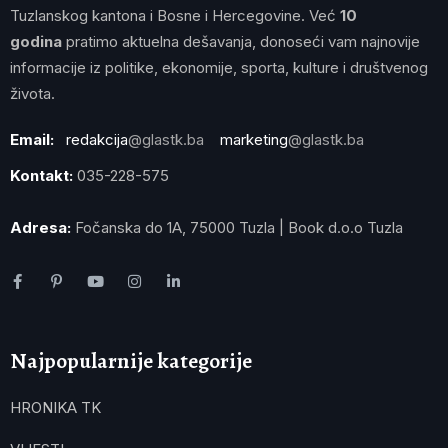
Tuzlanskog kantona i Bosne i Hercegovine. Već
10
godina
pratimo aktuelna dešavanja, donoseći vam najnovije
informacije iz politike, ekonomije, sporta, kulture i društvenog
života.
Email:
redakcija
@glastk.ba
marketing
@glastk.ba
Kontakt:
035-228-575
Adresa:
Fočanska do 1A, 75000 Tuzla | Book d.o.o Tuzla
Najpopularnije kategorije
HRONIKA TK