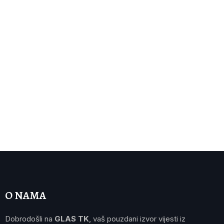
O NAMA
Dobrodošli na
GLAS TK
, vaš pouzdani izvor vijesti iz