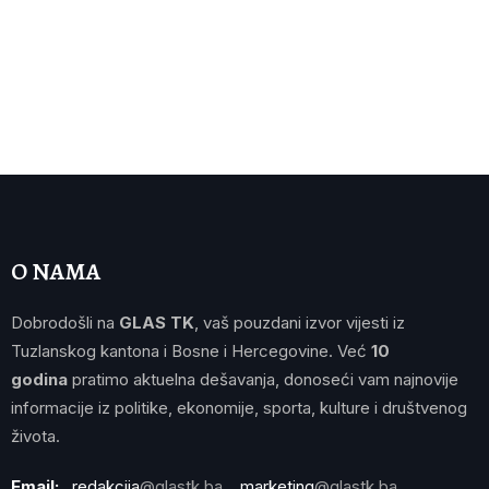
O NAMA
Dobrodošli na
GLAS TK
, vaš pouzdani izvor vijesti iz
Tuzlanskog kantona i Bosne i Hercegovine. Već
10
godina
pratimo aktuelna dešavanja, donoseći vam najnovije
informacije iz politike, ekonomije, sporta, kulture i društvenog
života.
Email:
redakcija
@glastk.ba
marketing
@glastk.ba