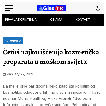
PRAVILA KORIŠTENJA
O NAMA
KONTAKT
P
- Aktuelno
Četiri najkorišćenija kozmetička
preparata u muškom svijetu
January 27, 2021
Da me je prije par godina neko pitao šta koristim od
kozmetike, odgovorio bih mu glasnim smejanjem, kaže
novinar Men’s Health-a, Aleks Pijeroti. “Sve osim
tuširanja, zvučalo je previše smiješno. Pet godina od