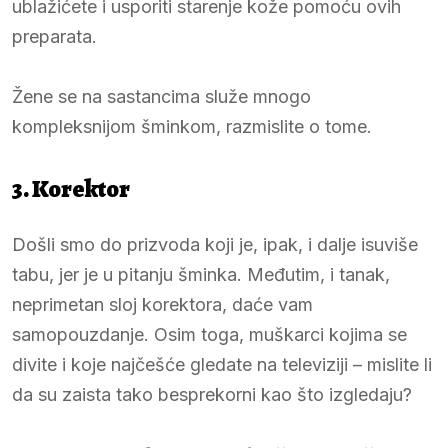
ublažićete i usporiti starenje kože pomoću ovih
preparata.
Žene se na sastancima služe mnogo
kompleksnijom šminkom, razmislite o tome.
3. Korektor
Došli smo do prizvoda koji je, ipak, i dalje isuviše
tabu, jer je u pitanju šminka. Međutim, i tanak,
neprimetan sloj korektora, daće vam
samopouzdanje. Osim toga, muškarci kojima se
divite i koje najčešće gledate na televiziji – mislite li
da su zaista tako besprekorni kao što izgledaju?