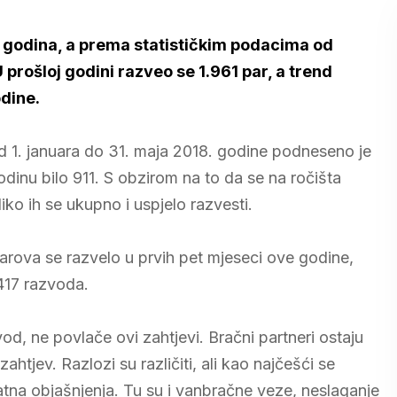
 godina, a prema statističkim podacima od
U prošloj godini razveo se 1.961 par, a trend
odine.
 1. januara do 31. maja 2018. godine podneseno je
odinu bilo 911. S obzirom na to da se na ročišta
ko ih se ukupno i uspjelo razvesti.
ova se razvelo u prvih pet mjeseci ove godine,
 417 razvoda.
d, ne povlače ovi zahtjevi. Bračni partneri ostaju
htjev. Razlozi su različiti, ali kao najčešći se
atna objašnjenja. Tu su i vanbračne veze, neslaganje