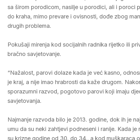
sa širom porodicom, nasilje u porodici, ali i poroci
do kraha, mimo prevare i ovisnosti, dođe zbog man
drugih problema.
Pokušaji mirenja kod socijalnih radnika rijetko ili 
bračno savjetovanje.
“Nažalost, parovi dolaze kada je već kasno, odnos
je kraj, a nije imao hrabrosti da kaže drugom. Nak
sporazumni razvod, pogotovo parovi koji imaju djec
savjetovanja.
Najmanje razvoda bilo je 2013. godine, dok ih je naj
umu da su neki zahtjevi podneseni i ranije. Kada je
su krizne godine od 30. do 34., a kod muškaraca 