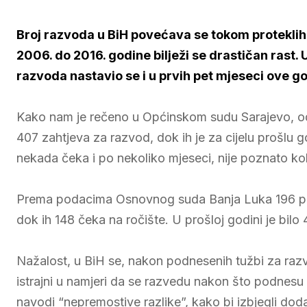
Broj razvoda u BiH povećava se tokom proteklih
2006. do 2016. godine bilježi se drastičan rast. 
razvoda nastavio se i u prvih pet mjeseci ove g
Kako nam je rečeno u Općinskom sudu Sarajevo, od
407 zahtjeva za razvod, dok ih je za cijelu prošlu g
nekada čeka i po nekoliko mjeseci, nije poznato koli
Prema podacima Osnovnog suda Banja Luka 196 par
dok ih 148 čeka na ročište. U prošloj godini je bilo
Nažalost, u BiH se, nakon podnesenih tužbi za razvo
istrajni u namjeri da se razvedu nakon što podnesu za
navodi “nepremostive razlike”, kako bi izbjegli dod