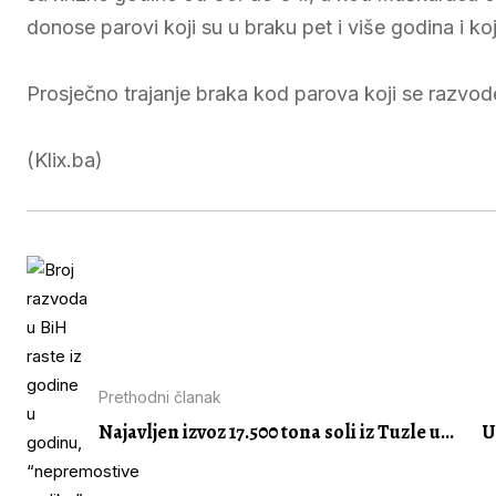
donose parovi koji su u braku pet i više godina i ko
Prosječno trajanje braka kod parova koji se razvode
(Klix.ba)
Prethodni članak
Najavljen izvoz 17.500 tona soli iz Tuzle u...
U