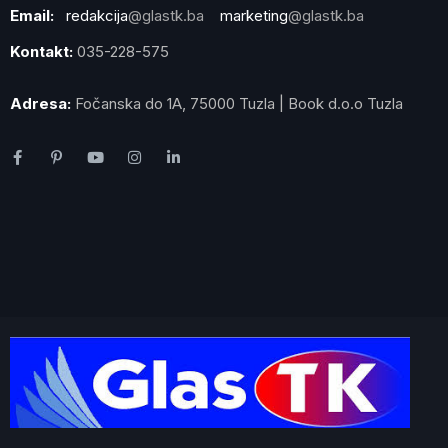
Email:
redakcija
@glastk.ba
marketing
@glastk.ba
Kontakt:
035-228-575
Adresa:
Fočanska do 1A, 75000 Tuzla | Book d.o.o Tuzla