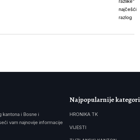
Najpopularnije kategori
g kantona i Bosne i
HRONIKA TK
eći vam najnovije informacije
VIJESTI