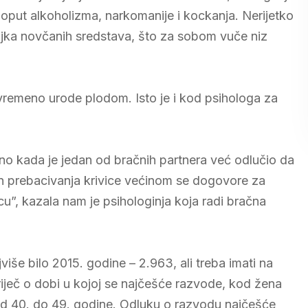
 poput alkoholizma, narkomanije i kockanja. Nerijetko
jka novčanih sredstava, što za sobom vuče niz
privremeno urode plodom. Isto je i kod psihologa za
no kada je jedan od bračnih partnera već odlučio da
on prebacivanja krivice većinom se dogovore za
u”, kazala nam je psihologinja koja radi bračna
više bilo 2015. godine – 2.963, ali treba imati na
 riječ o dobi u kojoj se najčešće razvode, kod žena
od 40. do 49. godine. Odluku o razvodu najčešće