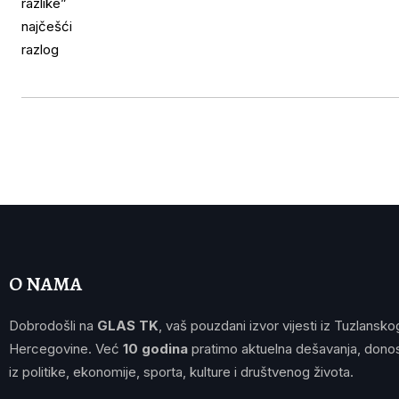
O NAMA
Dobrodošli na
GLAS TK
, vaš pouzdani izvor vijesti iz Tuzlansko
Hercegovine. Već
10 godina
pratimo aktuelna dešavanja, donos
iz politike, ekonomije, sporta, kulture i društvenog života.