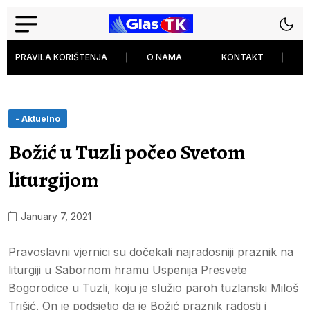
PRAVILA KORIŠTENJA
O NAMA
KONTAKT
P
- Aktuelno
Božić u Tuzli počeo Svetom
liturgijom
January 7, 2021
Pravoslavni vjernici su dočekali najradosniji praznik na
liturgiji u Sabornom hramu Uspenija Presvete
Bogorodice u Tuzli, koju je služio paroh tuzlanski Miloš
Trišić. On je podsjetio da je Božić praznik radosti i