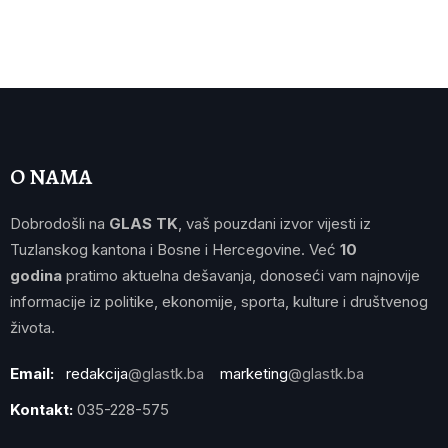
O NAMA
Dobrodošli na
GLAS TK
, vaš pouzdani izvor vijesti iz
Tuzlanskog kantona i Bosne i Hercegovine. Već
10
godina
pratimo aktuelna dešavanja, donoseći vam najnovije
informacije iz politike, ekonomije, sporta, kulture i društvenog
života.
Email:
redakcija
@glastk.ba
marketing
@glastk.ba
Kontakt:
035-228-575