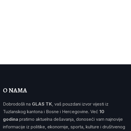
O NAMA
Dobrodošli na
GLAS TK
, vaš pouzdani izvor vijesti iz
Tuzlanskog kantona i Bosne i Hercegovine. Već
10
godina
pratimo aktuelna dešavanja, donoseći vam najnovije
informacije iz politike, ekonomije, sporta, kulture i društvenog