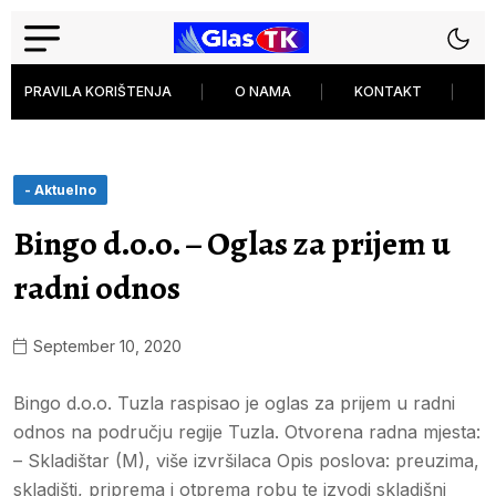
PRAVILA KORIŠTENJA
O NAMA
KONTAKT
P
- Aktuelno
Bingo d.o.o. – Oglas za prijem u
radni odnos
September 10, 2020
Bingo d.o.o. Tuzla raspisao je oglas za prijem u radni
odnos na području regije Tuzla. Otvorena radna mjesta:
– Skladištar (M), više izvršilaca Opis poslova: preuzima,
skladišti, priprema i otprema robu te izvodi skladišni