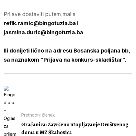
Prijave dostaviti putem maila
refik.ramic@bingotuzla.ba
i
jasmina.duric@bingotuzla.ba
Ili donijeti lično na adresu Bosanska poljana bb,
sa naznakom ”Prijava na konkurs-skladištar”.
Prethodni članak
Gračanica: Završeno utopljavanje Društvenog
doma u MZ Škahovica