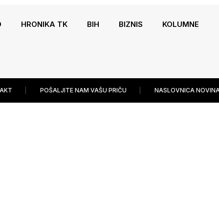
O
HRONIKA TK
BIH
BIZNIS
KOLUMNE
AKT
POŠALJITE NAM VAŠU PRIČU
NASLOVNICA NOVINA