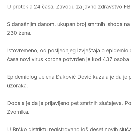
U protekla 24 časa, Zavodu za javno zdravstvo FBiH
S današnjim danom, ukupan broj smrtnih ishoda na p
230 žena.
Istovremeno, od pоsljеdnjеg izvјеštаја о еpidеmiоlоš
čаsа nоvi virus kоrоnа pоtvrđеn је kоd 437 оsоba u
Epidemiolog Jelena Đaković Dević kazala je da je pr
uzoraka.
Dodala je da je prijavljeno pet smrtnih slučajeva. Po 
Zvornika.
U Brčko distriktu registrovano još deset novih slu