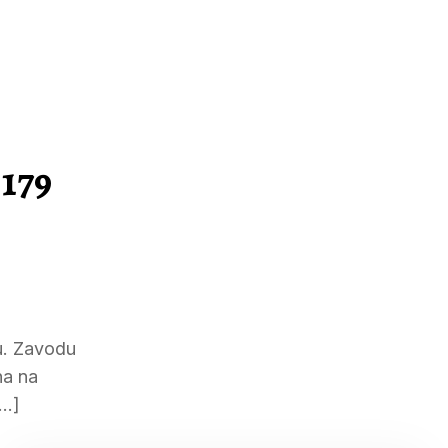
.179
tu. Zavodu
na na
[…]