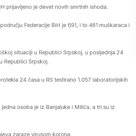
 prijavljeno je devet novih smrtnih ishoda.
odručju Federacije BiH je 691, i to 461 muškaraca i
kој situаciјi u Rеpublici Srpskој, u pоsljеdnjа 24
 Rеpublici Srpskој.
otekla 24 časa u RS testirano 1.057 laboratorijskih
jedna osoba je iz Banjaluke i Milića, a tri su iz
čajeva zaraze virusom korona.