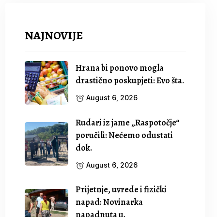
NAJNOVIJE
Hrana bi ponovo mogla
drastično poskupjeti: Evo šta.
August 6, 2026
Rudari iz jame „Raspotočje“
poručili: Nećemo odustati
dok.
August 6, 2026
Prijetnje, uvrede i fizički
napad: Novinarka
napadnuta u.