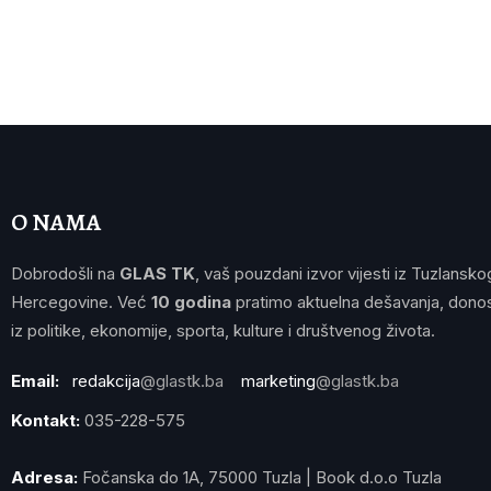
O NAMA
Dobrodošli na
GLAS TK
, vaš pouzdani izvor vijesti iz Tuzlansko
Hercegovine. Već
10 godina
pratimo aktuelna dešavanja, donos
iz politike, ekonomije, sporta, kulture i društvenog života.
Email:
redakcija
@glastk.ba
marketing
@glastk.ba
Kontakt:
035-228-575
Adresa:
Fočanska do 1A, 75000 Tuzla | Book d.o.o Tuzla