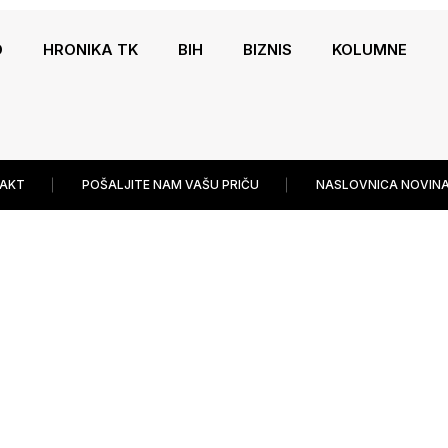
O
HRONIKA TK
BIH
BIZNIS
KOLUMNE
AKT
POŠALJITE NAM VAŠU PRIČU
NASLOVNICA NOVINA