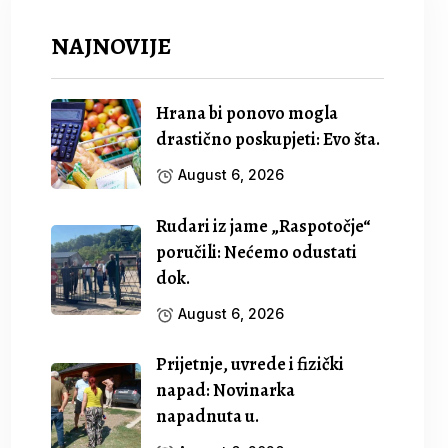
NAJNOVIJE
Hrana bi ponovo mogla
drastično poskupjeti: Evo šta.
August 6, 2026
Rudari iz jame „Raspotočje“
poručili: Nećemo odustati
dok.
August 6, 2026
Prijetnje, uvrede i fizički
napad: Novinarka
napadnuta u.