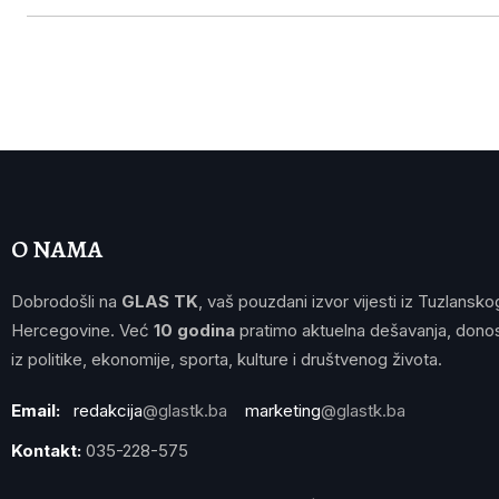
O NAMA
Dobrodošli na
GLAS TK
, vaš pouzdani izvor vijesti iz Tuzlansko
Hercegovine. Već
10 godina
pratimo aktuelna dešavanja, donos
iz politike, ekonomije, sporta, kulture i društvenog života.
Email:
redakcija
@glastk.ba
marketing
@glastk.ba
Kontakt:
035-228-575