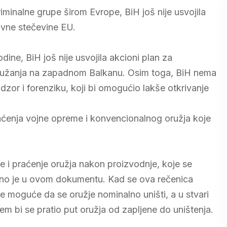
kriminalne grupe širom Evrope, BiH još nije usvojila
avne stečevine EU.
ine, BiH još nije usvojila akcioni plan za
oružanja na zapadnom Balkanu. Osim toga, BiH nema
adzor i forenziku, koji bi omogućio lakše otkrivanje
raćenja vojne opreme i konvencionalnog oružja koje
je i praćenje oružja nakon proizvodnje, koje se
lašeno je u ovom dokumentu. Kad se ova rečenica
je moguće da se oružje nominalno uništi, a u stvari
ojem bi se pratio put oružja od zapljene do uništenja.