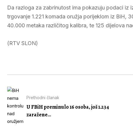
Da razloga za zabrinutost ima pokazuju podaci iz i
trgovanje 1.221 komada oružja porijeklom iz BiH,
40.000 metaka različitog kalibra, te 125 dijelova n
(RTV SLON)
Prethodni članak
U FBiH preminulo 16 osoba, još 1.234
zaražene...