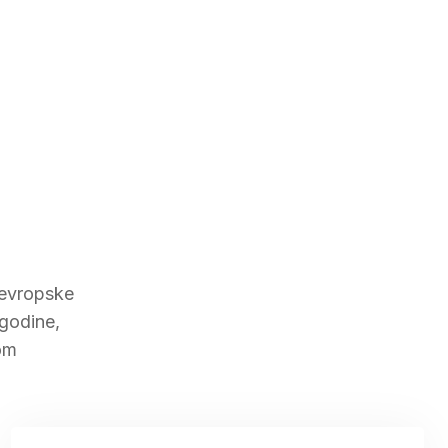
e evropske
 godine,
nom