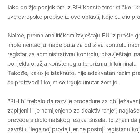
Iako oružje porijeklom iz BiH koriste terorističke i 
sve evropske propise iz ove oblasti, koje su dio pr
Naime, prema analitičkom izvještaju EU iz prošle god
implementaciju mape puta za održivu kontrolu na
registar za administrativnu kontrolu, obavještajni n
porijekla oružja korištenog u terorizmu ili kriminalu.
Takođe, kako je istaknuto, nije adekvatan režim p
se proizvodi i kojim se trguje unutar zemlje.
“BiH bi trebalo da razvije procedure za obilježavan
zaplijeni ili je namijenjeno za deaktiviranje”, nag
prevede s diplomatskog jezika Brisela, to znači da 
završi u ilegalnoj prodaji jer ne postoji registar u k