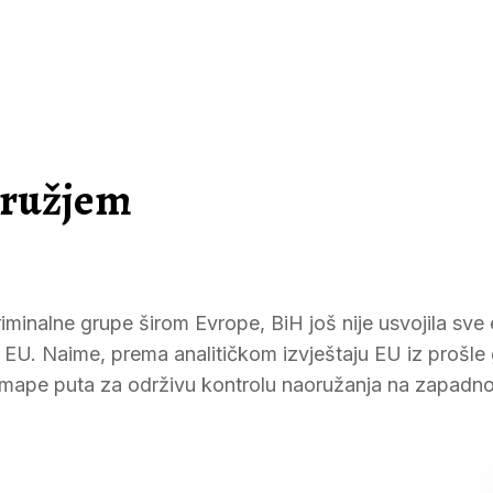
oružjem
 kriminalne grupe širom Evrope, BiH još nije usvojila sv
e EU. Naime, prema analitičkom izvještaju EU iz prošle
ju mape puta za održivu kontrolu naoružanja na zapad