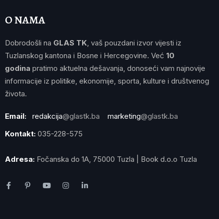
O NAMA
Dobrodošli na
GLAS TK
, vaš pouzdani izvor vijesti iz
Tuzlanskog kantona i Bosne i Hercegovine. Već
10
godina
pratimo aktuelna dešavanja, donoseći vam najnovije
informacije iz politike, ekonomije, sporta, kulture i društvenog
života.
Email:
redakcija
@glastk.ba
marketing
@glastk.ba
Kontakt:
035-228-575
Adresa:
Fočanska do 1A, 75000 Tuzla | Book d.o.o Tuzla