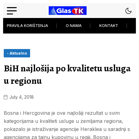
PRAVILA KORIŠTENJA
O NAMA
KONTAKT
P
- Aktuelno
BiH najlošija po kvalitetu usluga
u regionu
July 4, 2018
Bosna i Hercgovina je ove najlošiji rezultat u svim
kategorijama u kvaliteti usluge u zemljama regiona,
pokazalo je istraživanje agencije Heraklea u saradnji s
agencijama za tajnu kupovinu u regiji. Bosna i