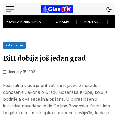
PRAVILA KORIŠTENJA
O NAMA
KONTAKT
P
- Aktuelno
BiH dobija još jedan grad
January 15, 2021
Federalna vlada je prihvatila inicijativu za izradu i
donošenje Zakona o Gradu Bosanska Krupa, koju je
podnijela ova sadašnja opština. U obrazloženju
inicijative navedeno je da Opšina Bosanska Krupa ima
bogato kulturno­istorijsko i prirodno naslijeđe, te da je