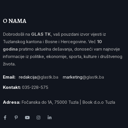
O NAMA
Dobrodošli na
GLAS TK
, vaš pouzdani izvor vijesti iz
Tuzlanskog kantona i Bosne i Hercegovine. Već
10
godina
pratimo aktuelna dešavanja, donoseći vam najnovije
informacije iz politike, ekonomije, sporta, kulture i društvenog
života.
Email:
redakcija
@glastk.ba
marketing
@glastk.ba
Kontakt:
035-228-575
Adresa:
Fočanska do 1A, 75000 Tuzla | Book d.o.o Tuzla