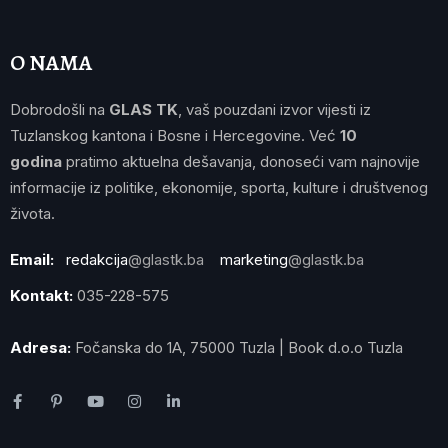
O NAMA
Dobrodošli na
GLAS TK
, vaš pouzdani izvor vijesti iz
Tuzlanskog kantona i Bosne i Hercegovine. Već
10
godina
pratimo aktuelna dešavanja, donoseći vam najnovije
informacije iz politike, ekonomije, sporta, kulture i društvenog
života.
Email:
redakcija
@glastk.ba
marketing
@glastk.ba
Kontakt:
035-228-575
Adresa:
Fočanska do 1A, 75000 Tuzla | Book d.o.o Tuzla