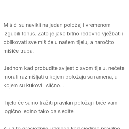
Mišići su navikli na jedan položaj i vremenom
izgubili tonus. Zato je jako bitno redovno vježbati i
oblikovati sve mišiće u našem tijelu, a naročito
mišiće trupa.
Jednom kad probudite svijest o svom tijelu, nećete
morati razmišljati u kojem položaju su ramena, u
kojem su kukovi i slično…
Tijelo će samo tražiti pravilan položaj i biće vam
logično jedino tako da sjedite.
A uz to gracioznije i izgleda kad sjedimo pravilno,