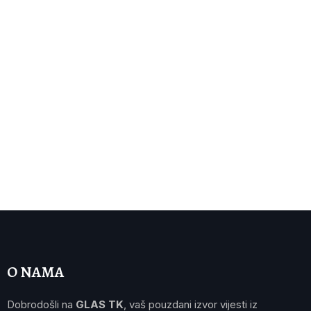
O NAMA
Dobrodošli na
GLAS TK
, vaš pouzdani izvor vijesti iz