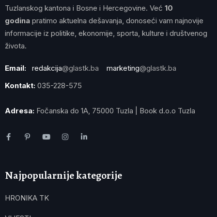
Tuzlanskog kantona i Bosne i Hercegovine. Već
10
godina
pratimo aktuelna dešavanja, donoseći vam najnovije
informacije iz politike, ekonomije, sporta, kulture i društvenog
života.
Email:
redakcija
@glastk.ba
marketing
@glastk.ba
Kontakt:
035-228-575
Adresa:
Fočanska do 1A, 75000 Tuzla | Book d.o.o Tuzla
Najpopularnije kategorije
HRONIKA TK