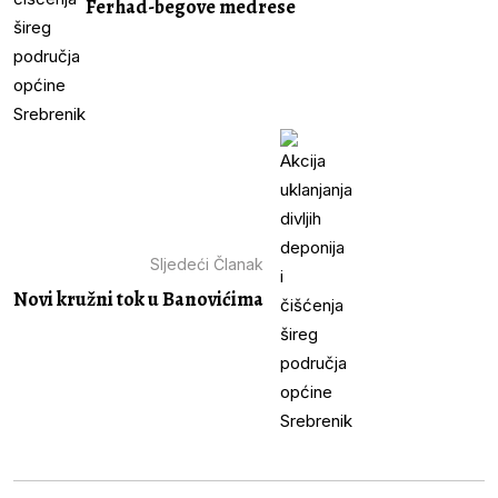
Ferhad-begove medrese
Sljedeći Članak
Novi kružni tok u Banovićima