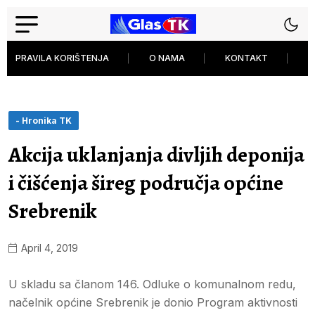
PRAVILA KORIŠTENJA
O NAMA
KONTAKT
P
- Hronika TK
Akcija uklanjanja divljih deponija
i čišćenja šireg područja općine
Srebrenik
April 4, 2019
U skladu sa članom 146. Odluke o komunalnom redu,
načelnik općine Srebrenik je donio Program aktivnosti