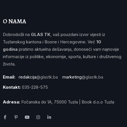
O NAMA
Dobrodošli na
GLAS TK
, vaš pouzdani izvor vijesti iz
Tuzlanskog kantona i Bosne i Hercegovine. Već
10
godina
pratimo aktuelna dešavanja, donoseći vam najnovije
informacije iz politike, ekonomije, sporta, kulture i društvenog
života.
Email:
redakcija
@glastk.ba
marketing
@glastk.ba
Kontakt:
035-228-575
Adresa:
Fočanska do 1A, 75000 Tuzla | Book d.o.o Tuzla