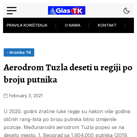
PRAVILA KORIŠTENJA
O NAMA
KONTAKT
P
- Hronika TK
Aerodrom Tuzla deseti u regiji po
broju putnika
February 3, 2021
U 2020. godini zračne luke regije su nakon više godina
sličnih rang-lista po broju putnika bitno izmijenile
pozicije. Međunarodni aerodrom Tuzla popeo se na
deseto mjesto. 1. Beograd sa 1.904.000 putnika (2019.