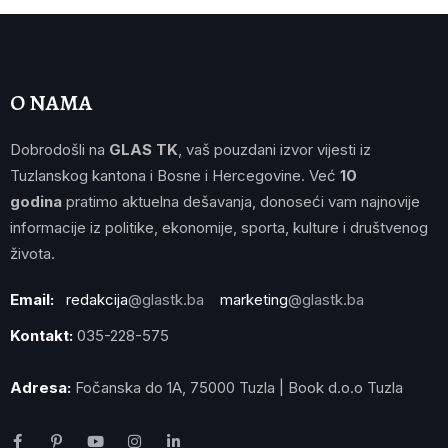
O NAMA
Dobrodošli na
GLAS TK
, vaš pouzdani izvor vijesti iz
Tuzlanskog kantona i Bosne i Hercegovine. Već
10
godina
pratimo aktuelna dešavanja, donoseći vam najnovije
informacije iz politike, ekonomije, sporta, kulture i društvenog
života.
Email:
redakcija
@glastk.ba
marketing
@glastk.ba
Kontakt:
035-228-575
Adresa:
Fočanska do 1A, 75000 Tuzla | Book d.o.o Tuzla