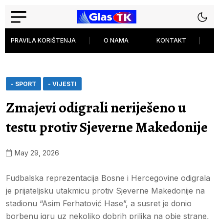
PRAVILA KORIŠTENJA
O NAMA
KONTAKT
P
- SPORT
- VIJESTI
Zmajevi odigrali neriješeno u
testu protiv Sjeverne Makedonije
May 29, 2026
Fudbalska reprezentacija Bosne i Hercegovine odigrala
je prijateljsku utakmicu protiv Sjeverne Makedonije na
stadionu “Asim Ferhatović Hase”, a susret je donio
borbenu igru uz nekoliko dobrih prilika na obje strane,