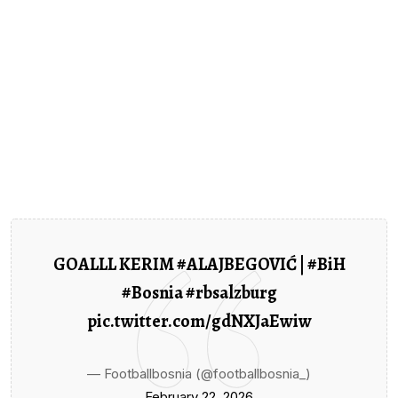
GOALLL KERIM
#ALAJBEGOVIĆ
|
#BiH
Prethodni članak
#Bosnia
#rbsalzburg
Izbačeni s konačne liste pred potpisivanje
pic.twitter.com/gdNXJaEwiw
ugovora: Povratnici...
Sljedeći Članak
— Footballbosnia (@footballbosnia_)
Drama u Gračanici: Policajac u civilu sustigao
February 22, 2026