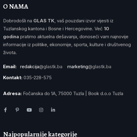
O NAMA
Dobrodošli na
GLAS TK
, vaš pouzdani izvor vijesti iz
Tuzlanskog kantona i Bosne i Hercegovine. Već
10
godina
pratimo aktuelna dešavanja, donoseći vam najnovije
informacije iz politike, ekonomije, sporta, kulture i društvenog
života.
Email:
redakcija
@glastk.ba
marketing
@glastk.ba
Kontakt:
035-228-575
Adresa:
Fočanska do 1A, 75000 Tuzla | Book d.o.o Tuzla
Najpopularnije kategorije