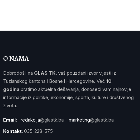
O NAMA
Dobrodošli na
GLAS TK
, vaš pouzdani izvor vijesti iz
Tuzlanskog kantona i Bosne i Hercegovine. Već
10
godina
pratimo aktuelna dešavanja, donoseći vam najnovije
informacije iz politike, ekonomije, sporta, kulture i društvenog
života.
Email:
redakcija
@glastk.ba
marketing
@glastk.ba
Kontakt:
035-228-575