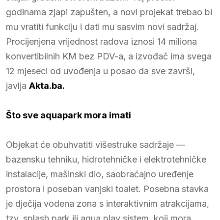
godinama zjapi zapušten, a novi projekat trebao bi
mu vratiti funkciju i dati mu sasvim novi sadržaj.
Procijenjena vrijednost radova iznosi 14 miliona
konvertibilnih KM bez PDV-a, a izvođač ima svega
12 mjeseci od uvođenja u posao da sve završi,
javlja
Akta.ba.
Što sve aquapark mora imati
Objekat će obuhvatiti višestruke sadržaje —
bazensku tehniku, hidrotehničke i elektrotehničke
instalacije, mašinski dio, saobraćajno uređenje
prostora i poseban vanjski toalet. Posebna stavka
je dječija vodena zona s interaktivnim atrakcijama,
tzv. splash park ili aqua play sistem, koji mora