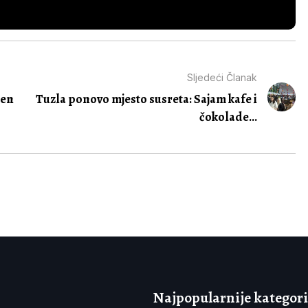
Sljedeći Članak
jen
Tuzla ponovo mjesto susreta: Sajam kafe i
čokolade...
Najpopularnije kategori