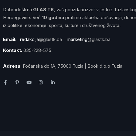
Dobrodošli na
GLAS TK
, vaš pouzdani izvor vijesti iz Tuzlansko
Hercegovine. Već
10 godina
pratimo aktuelna dešavanja, donos
iz politike, ekonomije, sporta, kulture i društvenog života.
Email:
redakcija
@glastk.ba
marketing
@glastk.ba
Kontakt:
035-228-575
Adresa:
Fočanska do 1A, 75000 Tuzla | Book d.o.o Tuzla