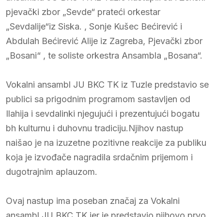
pjevački zbor „Sevde“ prateći orkestar
„Sevdalije“iz Siska. , Sonje Kušec Bećirević i
Abdulah Bećirević Alije iz Zagreba, Pjevački zbor
„Bosani“ , te soliste orkestra Ansambla „Bosana“.
Vokalni ansambl JU BKC TK iz Tuzle predstavio se
publici sa prigodnim programom sastavljen od
Ilahija i sevdalinki njegujući i prezentujući bogatu
bh kulturnu i duhovnu tradiciju.Njihov nastup
naišao je na izuzetne pozitivne reakcije za publiku
koja je izvođače nagradila srdačnim prijemom i
dugotrajnim aplauzom.
Ovaj nastup ima poseban značaj za Vokalni
ansambl JU BKC TK jer je predstavio njihovo prvo