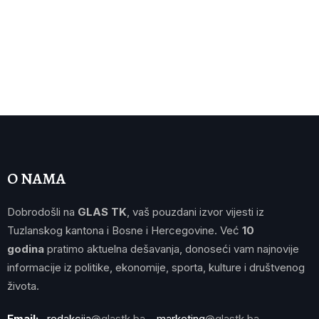
O NAMA
Dobrodošli na
GLAS TK
, vaš pouzdani izvor vijesti iz
Tuzlanskog kantona i Bosne i Hercegovine. Već
10
godina
pratimo aktuelna dešavanja, donoseći vam najnovije
informacije iz politike, ekonomije, sporta, kulture i društvenog
života.
Email:
redakcija
@glastk.ba
marketing
@glastk.ba