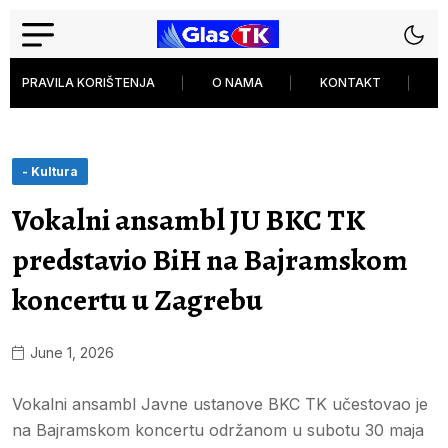
PRAVILA KORIŠTENJA
O NAMA
KONTAKT
P
- Kultura
Vokalni ansambl JU BKC TK
predstavio BiH na Bajramskom
koncertu u Zagrebu
June 1, 2026
Vokalni ansambl Javne ustanove BKC TK učestovao je
na Bajramskom koncertu održanom u subotu 30 maja