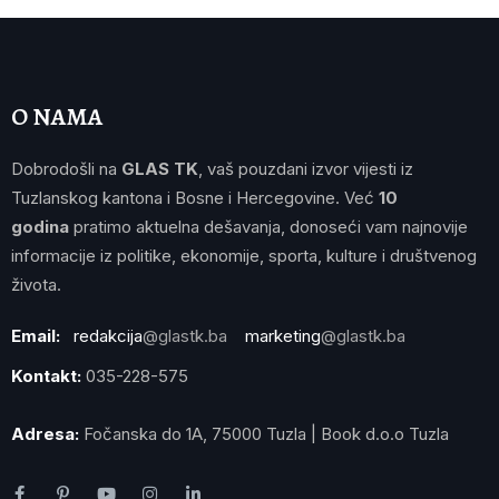
O NAMA
Dobrodošli na
GLAS TK
, vaš pouzdani izvor vijesti iz
Tuzlanskog kantona i Bosne i Hercegovine. Već
10
godina
pratimo aktuelna dešavanja, donoseći vam najnovije
informacije iz politike, ekonomije, sporta, kulture i društvenog
života.
Email:
redakcija
@glastk.ba
marketing
@glastk.ba
Kontakt:
035-228-575
Adresa:
Fočanska do 1A, 75000 Tuzla | Book d.o.o Tuzla