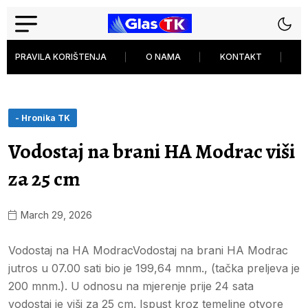
PRAVILA KORIŠTENJA
O NAMA
KONTAKT
P
- Hronika TK
Vodostaj na brani HA Modrac viši
za 25 cm
March 29, 2026
Vodostaj na HA ModracVodostaj na brani HA Modrac
jutros u 07.00 sati bio je 199,64 mnm., (tačka preljeva je
200 mnm.). U odnosu na mjerenje prije 24 sata
vodostaj je viši za 25 cm. Ispust kroz temeljne otvore