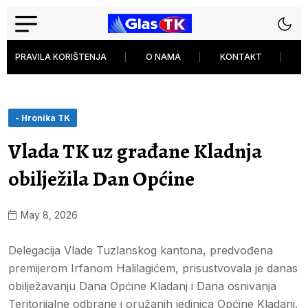
PRAVILA KORIŠTENJA
O NAMA
KONTAKT
P
- Hronika TK
Vlada TK uz građane Kladnja
obilježila Dan Općine
May 8, 2026
Delegacija Vlade Tuzlanskog kantona, predvođena
premijerom Irfanom Halilagićem, prisustvovala je danas
obilježavanju Dana Općine Kladanj i Dana osnivanja
Teritorijalne odbrane i oružanih jedinica Općine Kladanj.