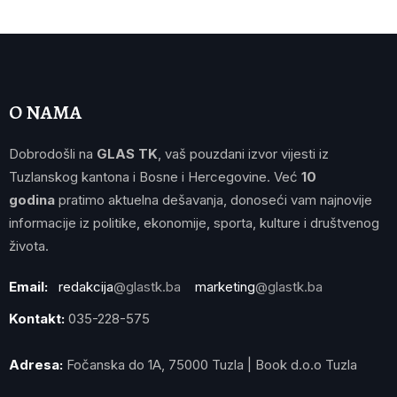
O NAMA
Dobrodošli na
GLAS TK
, vaš pouzdani izvor vijesti iz
Tuzlanskog kantona i Bosne i Hercegovine. Već
10
godina
pratimo aktuelna dešavanja, donoseći vam najnovije
informacije iz politike, ekonomije, sporta, kulture i društvenog
života.
Email:
redakcija
@glastk.ba
marketing
@glastk.ba
Kontakt:
035-228-575
Adresa:
Fočanska do 1A, 75000 Tuzla | Book d.o.o Tuzla