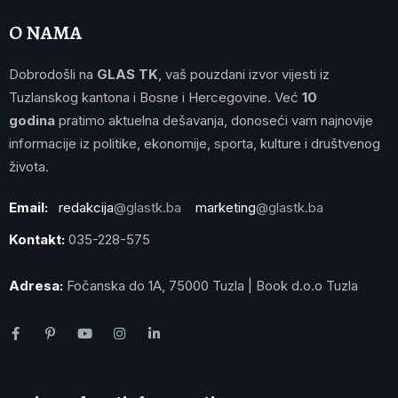
O NAMA
Dobrodošli na
GLAS TK
, vaš pouzdani izvor vijesti iz
Tuzlanskog kantona i Bosne i Hercegovine. Već
10
godina
pratimo aktuelna dešavanja, donoseći vam najnovije
informacije iz politike, ekonomije, sporta, kulture i društvenog
života.
Email:
redakcija
@glastk.ba
marketing
@glastk.ba
Kontakt:
035-228-575
Adresa:
Fočanska do 1A, 75000 Tuzla | Book d.o.o Tuzla