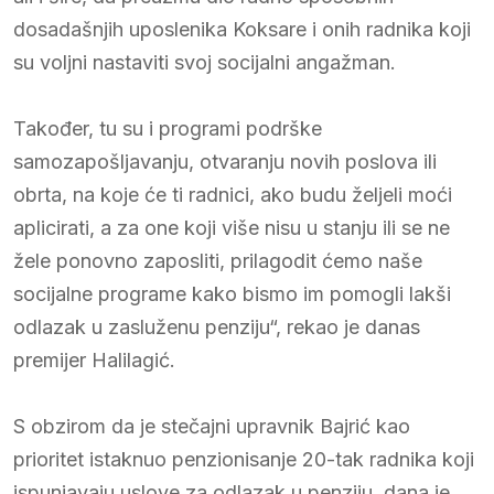
dosadašnjih uposlenika Koksare i onih radnika koji
su voljni nastaviti svoj socijalni angažman.
Također, tu su i programi podrške
samozapošljavanju, otvaranju novih poslova ili
obrta, na koje će ti radnici, ako budu željeli moći
aplicirati, a za one koji više nisu u stanju ili se ne
žele ponovno zaposliti, prilagodit ćemo naše
socijalne programe kako bismo im pomogli lakši
odlazak u zasluženu penziju“, rekao je danas
premijer Halilagić.
S obzirom da je stečajni upravnik Bajrić kao
prioritet istaknuo penzionisanje 20-tak radnika koji
ispunjavaju uslove za odlazak u penziju, dana je