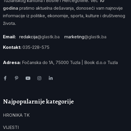
Tuzlanskog kantona i Bosne i Hercegovine. Već
10
godina
pratimo aktuelna dešavanja, donoseći vam najnovije
informacije iz politike, ekonomije, sporta, kulture i društvenog
života.
Email:
redakcija
@glastk.ba
marketing
@glastk.ba
Kontakt:
035-228-575
Adresa:
Fočanska do 1A, 75000 Tuzla | Book d.o.o Tuzla
Najpopularnije kategorije
HRONIKA TK
VIJESTI