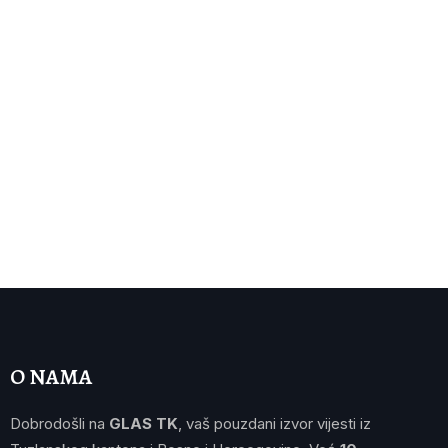
O NAMA
Dobrodošli na
GLAS TK
, vaš pouzdani izvor vijesti iz