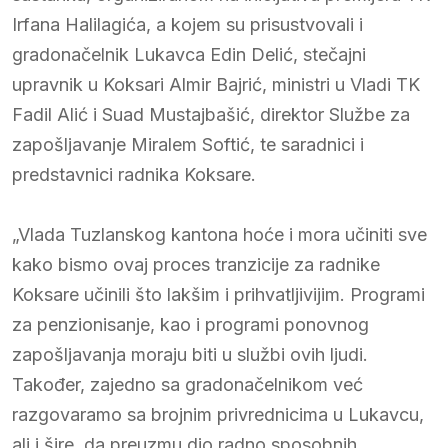
Irfana Halilagića, a kojem su prisustvovali i
gradonačelnik Lukavca Edin Delić, stečajni
upravnik u Koksari Almir Bajrić, ministri u Vladi TK
Fadil Alić i Suad Mustajbašić, direktor Službe za
zapošljavanje Miralem Softić, te saradnici i
predstavnici radnika Koksare.
„Vlada Tuzlanskog kantona hoće i mora učiniti sve
kako bismo ovaj proces tranzicije za radnike
Koksare učinili što lakšim i prihvatljivijim. Programi
za penzionisanje, kao i programi ponovnog
zapošljavanja moraju biti u službi ovih ljudi.
Također, zajedno sa gradonačelnikom već
razgovaramo sa brojnim privrednicima u Lukavcu,
ali i šire, da preuzmu dio radno sposobnih