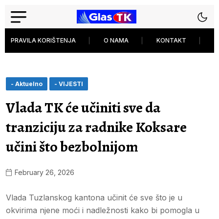
PRAVILA KORIŠTENJA
O NAMA
KONTAKT
P
- Aktuelno
- VIJESTI
Vlada TK će učiniti sve da
tranziciju za radnike Koksare
učini što bezbolnijom
February 26, 2026
Vlada Tuzlanskog kantona učinit će sve što je u
okvirima njene moći i nadležnosti kako bi pomogla u