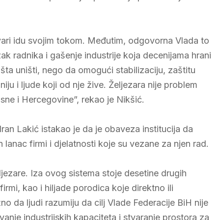
stvari idu svojim tokom. Međutim, odgovorna Vlada to
ak radnika i gašenje industrije koja decenijama hrani
šta uništi, nego da omogući stabilizaciju, zaštitu
ju i ljude koji od nje žive. Željezara nije problem
ne i Hercegovine”, rekao je Nikšić.
edran Lakić istakao je da je obaveza institucija da
lanac firmi i djelatnosti koje su vezane za njen rad.
ezare. Iza ovog sistema stoje desetine drugih
rmi, kao i hiljade porodica koje direktno ili
no da ljudi razumiju da cilj Vlade Federacije BiH nije
anje industrijskih kapaciteta i stvaranje prostora za