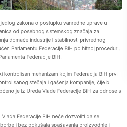
Prijedlog zakona o postupku vanredne uprave u
Zenica od posebnog sistemskog značaja za
anja domaće industrije i stabilnosti privrednog
ućen Parlamentu Federacije BiH po hitnoj proceduri,
Parlamenta Federacije BiH.
ki kontrolisan mehanizam kojim Federacija BiH prvi
ntrolisanog stečaja i gašenja kompanije, čije bi
općeno je iz Ureda Vlade Federacije BiH za odnose s
a Vlada Federacije BiH neće dozvoliti da se
z borbe i bez pokušaja spašavanja proizvodnje i