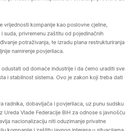
vrijednosti kompanije kao poslovne cjeline,
 suda, privremenu zaštitu od pojedinačnih
đivanje potraživanja, te izradu plana restrukturiranja
jnije namirenje povjerilaca.
 odustati od domaće industrije i da ćemo uraditi sve
a i stabilnost sistema. Ovo je zakon koji treba dati
 radnika, dobavljača i povjerilaca, uz punu sudsku
. Iz Ureda Vlade Federacije BiH za odnose s javnošću
lja nacionalizaciju niti oduzimanje privatne
ju kompanije i zaštitu javnog interesa u situacijama