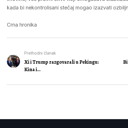
kada bi nekontrolisani stečaj mogao izazvati ozbilj
Crna hronika
Prethodni članak
Xi i Trump razgovarali u Pekingu:
Bi
Kina i...