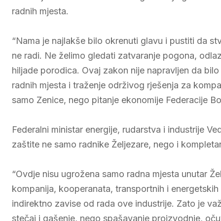
radnih mjesta.
“Nama je najlakše bilo okrenuti glavu i pustiti da 
ne radi. Ne želimo gledati zatvaranje pogona, odlaz
hiljade porodica. Ovaj zakon nije napravljen da bilo 
radnih mjesta i traženje održivog rješenja za kompani
samo Zenice, nego pitanje ekonomije Federacije Bos
Federalni ministar energije, rudarstva i industrije V
zaštite ne samo radnike Željezare, nego i kompletan 
“Ovdje nisu ugrožena samo radna mjesta unutar Želj
kompanija, kooperanata, transportnih i energetskih fi
indirektno zavise od rada ove industrije. Zato je važ
stečaj i gašenje, nego spašavanje proizvodnje, očuv