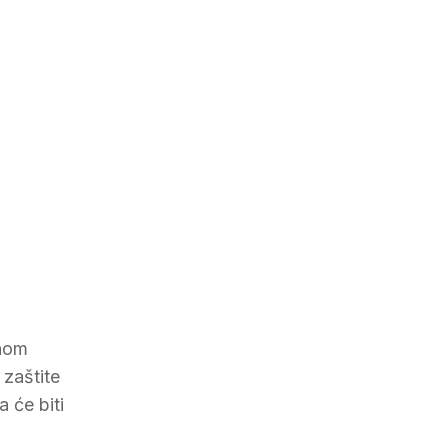
dnom
 zaštite
 će biti