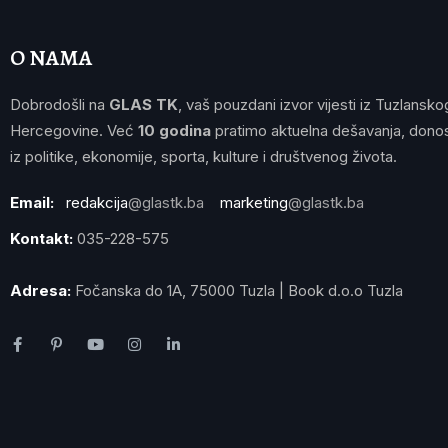
O NAMA
Dobrodošli na
GLAS TK
, vaš pouzdani izvor vijesti iz Tuzlansko
Hercegovine. Već
10 godina
pratimo aktuelna dešavanja, donos
iz politike, ekonomije, sporta, kulture i društvenog života.
Email:
redakcija
@glastk.ba
marketing
@glastk.ba
Kontakt:
035-228-575
Adresa:
Fočanska do 1A, 75000 Tuzla | Book d.o.o Tuzla