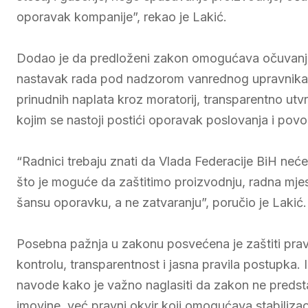
oporavak kompanije”, rekao je Lakić.
Dodao je da predloženi zakon omogućava očuvanje 
nastavak rada pod nadzorom vanrednog upravnika i
prinudnih naplata kroz moratorij, transparentno utvr
kojim se nastoji postići oporavak poslovanja i povol
“Radnici trebaju znati da Vlada Federacije BiH neće
što je moguće da zaštitimo proizvodnju, radna mjest
šansu oporavku, a ne zatvaranju”, poručio je Lakić.
Posebna pažnja u zakonu posvećena je zaštiti prava
kontrolu, transparentnost i jasna pravila postupka
navode kako je važno naglasiti da zakon ne predstav
imovine, već pravni okvir koji omogućava stabilizaci