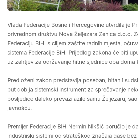
Vlada Federacije Bosne i Hercegovine utvrdila je 
privrednom društvu Nova Željezara Zenica d.o.o. 
Federaciju BiH, s ciljem zaštite radnih mjesta, očuv
sistema Federacije BiH. Prijedlog zakona će biti up
uz zahtjev za održavanje hitne sjednice oba doma 
Predloženi zakon predstavlja poseban, hitan i suds
put dobija sistemski instrument za sprečavanje neko
posljedice daleko prevazilazile samu Željezaru, sa
javnošću.
Premijer Federacije BiH Nermin Nikšić poručio je d
industrijski sistemi od strateškog značaja gase be