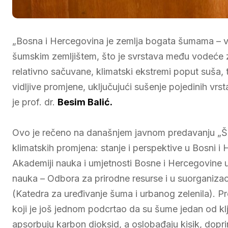
„Bosna i Hercegovina je zemlja bogata šumama – vi
šumskim zemljištem, što je svrstava među vodeće z
relativno sačuvane, klimatski ekstremi poput suša,
vidljive promjene, uključujući sušenje pojedinih vr
je prof. dr.
Besim Balić.
Ovo je rečeno na današnjem javnom predavanju „Šum
klimatskih promjena: stanje i perspektive u Bosni 
Akademiji nauka i umjetnosti Bosne i Hercegovine u 
nauka – Odbora za prirodne resurse i u suorganizac
(Katedra za uređivanje šuma i urbanog zelenila). 
koji je još jednom podcrtao da su šume jedan od klj
apsorbuju karbon dioksid, a oslobađaju kisik, doprin