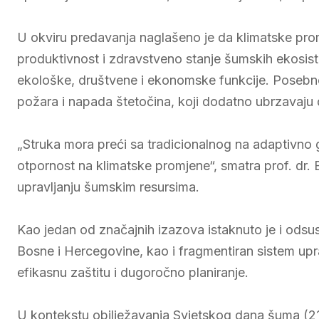
U okviru predavanja naglašeno je da klimatske promj
produktivnost i zdravstveno stanje šumskih ekosist
ekološke, društvene i ekonomske funkcije. Posebno 
požara i napada štetočina, koji dodatno ubrzavaju
„Struka mora preći sa tradicionalnog na adaptivn
otpornost na klimatske promjene“, smatra prof. dr. 
upravljanju šumskim resursima.
Kao jedan od značajnih izazova istaknuto je i odsu
Bosne i Hercegovine, kao i fragmentiran sistem up
efikasnu zaštitu i dugoročno planiranje.
U kontekstu obilježavanja Svjetskog dana šuma (21.