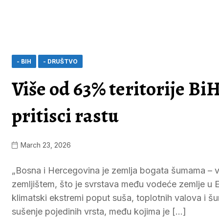
- BIH
- DRUŠTVO
Više od 63% teritorije B
pritisci rastu
March 23, 2026
„Bosna i Hercegovina je zemlja bogata šumama – v
zemljištem, što je svrstava među vodeće zemlje u E
klimatski ekstremi poput suša, toplotnih valova i š
sušenje pojedinih vrsta, među kojima je […]