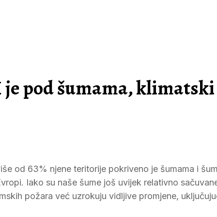
iH je pod šumama, klimatski
iše od 63% njene teritorije pokriveno je šumama i šu
vropi. Iako su naše šume još uvijek relativno sačuvan
umskih požara već uzrokuju vidljive promjene, uključuju