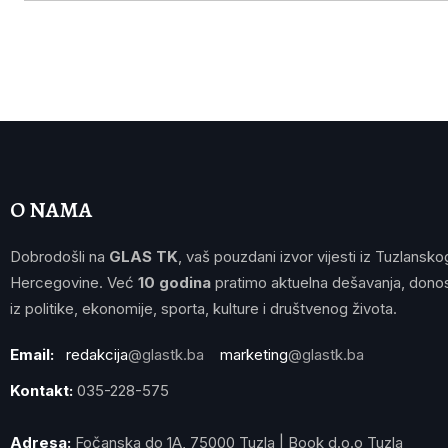
O NAMA
Dobrodošli na
GLAS TK
, vaš pouzdani izvor vijesti iz Tuzlansko
Hercegovine. Već
10 godina
pratimo aktuelna dešavanja, donos
iz politike, ekonomije, sporta, kulture i društvenog života.
Email:
redakcija
@glastk.ba
marketing
@glastk.ba
Kontakt:
035-228-575
Adresa:
Fočanska do 1A, 75000 Tuzla | Book d.o.o Tuzla