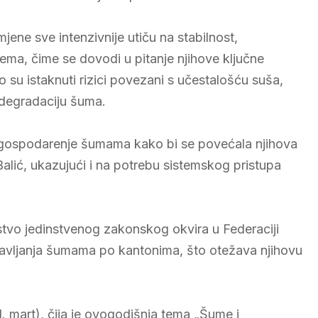
ene sve intenzivnije utiču na stabilnost,
ema, čime se dovodi u pitanje njihove ključne
su istaknuti rizici povezani s učestalošću suša,
 degradaciju šuma.
o gospodarenje šumama kako bi se povećala njihova
Balić, ukazujući i na potrebu sistemskog pristupa
stvo jedinstvenog zakonskog okvira u Federaciji
ravljanja šumama po kantonima, što otežava njihovu
 mart), čija je ovogodišnja tema „Šume i