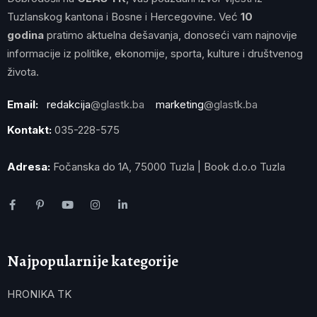
Tuzlanskog kantona i Bosne i Hercegovine. Već
10
godina
pratimo aktuelna dešavanja, donoseći vam najnovije
informacije iz politike, ekonomije, sporta, kulture i društvenog
života.
Email:
redakcija
@glastk.ba
marketing
@glastk.ba
Kontakt:
035-228-575
Adresa:
Fočanska do 1A, 75000 Tuzla | Book d.o.o Tuzla
Najpopularnije kategorije
HRONIKA TK