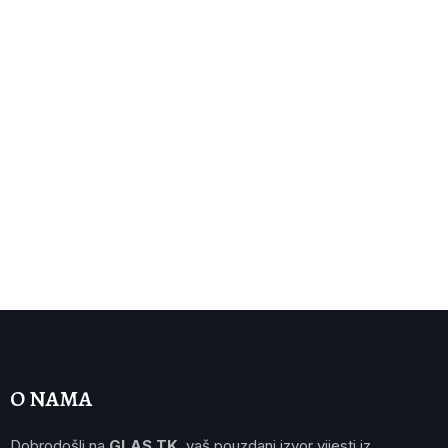
O NAMA
Dobrodošli na
GLAS TK
, vaš pouzdani izvor vijesti iz