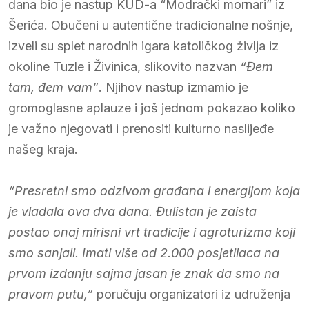
dana bio je nastup KUD-a “Modrački mornari” iz
Šerića. Obučeni u autentične tradicionalne nošnje,
izveli su splet narodnih igara katoličkog življa iz
okoline Tuzle i Živinica, slikovito nazvan
“Đem
tam, đem vam”
. Njihov nastup izmamio je
gromoglasne aplauze i još jednom pokazao koliko
je važno njegovati i prenositi kulturno naslijeđe
našeg kraja.
“Presretni smo odzivom građana i energijom koja
je vladala ova dva dana. Đulistan je zaista
postao onaj mirisni vrt tradicije i agroturizma koji
smo sanjali. Imati više od 2.000 posjetilaca na
prvom izdanju sajma jasan je znak da smo na
pravom putu,”
poručuju organizatori iz udruženja