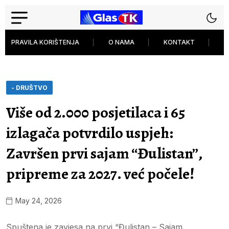
PRAVILA KORIŠTENJA
O NAMA
KONTAKT
P
- DRUŠTVO
Više od 2.000 posjetilaca i 65
izlagača potvrdilo uspjeh:
Završen prvi sajam “Đulistan”,
pripreme za 2027. već počele!
May 24, 2026
Spuštena je zavjesa na prvi “Đulistan – Sajam