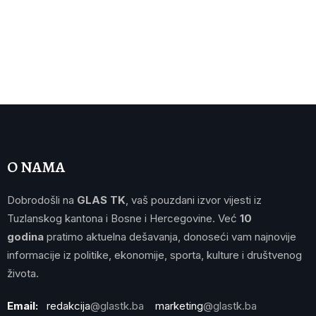
O NAMA
Dobrodošli na
GLAS TK
, vaš pouzdani izvor vijesti iz
Tuzlanskog kantona i Bosne i Hercegovine. Već
10
godina
pratimo aktuelna dešavanja, donoseći vam najnovije
informacije iz politike, ekonomije, sporta, kulture i društvenog
života.
Email:
redakcija
@glastk.ba
marketing
@glastk.ba