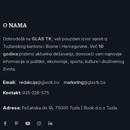
O NAMA
Dobrodošli na
GLAS TK
, vaš pouzdani izvor vijesti iz
Tuzlanskog kantona i Bosne i Hercegovine. Već
10
godina
pratimo aktuelna dešavanja, donoseći vam najnovije
informacije iz politike, ekonomije, sporta, kulture i društvenog
života.
Email:
redakcija
@glastk.ba
marketing
@glastk.ba
Kontakt:
035-228-575
Adresa:
Fočanska do 1A, 75000 Tuzla | Book d.o.o Tuzla