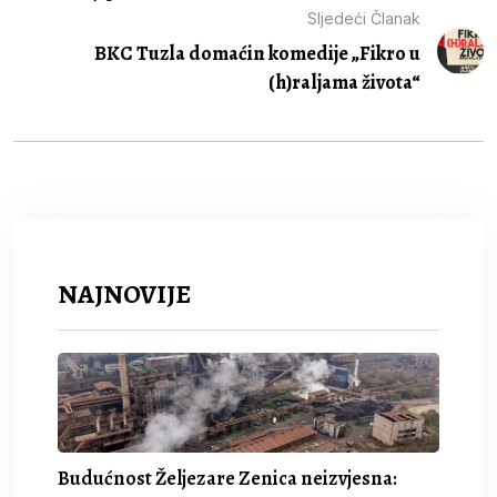
Sljedeći Članak
BKC Tuzla domaćin komedije „Fikro u
(h)raljama života“
NAJNOVIJE
Budućnost Željezare Zenica neizvjesna: