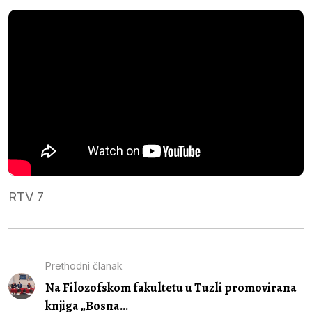
RTV 7
Prethodni članak
Na Filozofskom fakultetu u Tuzli promovirana
knjiga „Bosna...