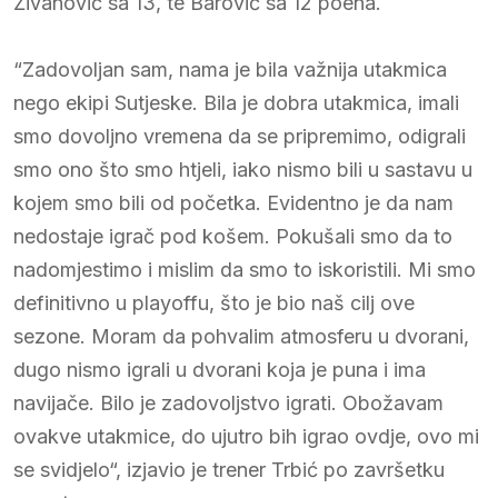
Živanović sa 13, te Barović sa 12 poena.
“Zadovoljan sam, nama je bila važnija utakmica
nego ekipi Sutjeske. Bila je dobra utakmica, imali
smo dovoljno vremena da se pripremimo, odigrali
smo ono što smo htjeli, iako nismo bili u sastavu u
kojem smo bili od početka. Evidentno je da nam
nedostaje igrač pod košem. Pokušali smo da to
nadomjestimo i mislim da smo to iskoristili. Mi smo
definitivno u playoffu, što je bio naš cilj ove
sezone. Moram da pohvalim atmosferu u dvorani,
dugo nismo igrali u dvorani koja je puna i ima
navijače. Bilo je zadovoljstvo igrati. Obožavam
ovakve utakmice, do ujutro bih igrao ovdje, ovo mi
se svidjelo“, izjavio je trener Trbić po završetku