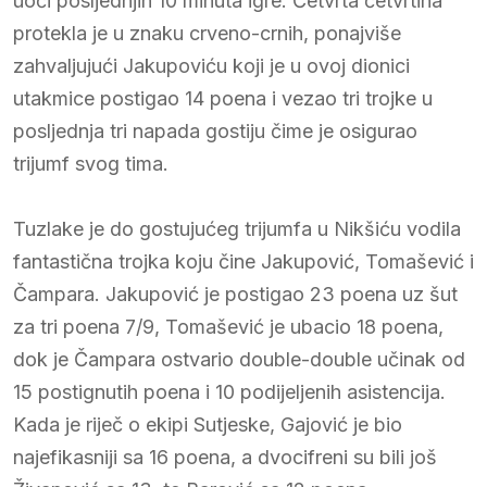
uoči posljednjih 10 minuta igre. Četvrta četvrtina
protekla je u znaku crveno-crnih, ponajviše
zahvaljujući Jakupoviću koji je u ovoj dionici
utakmice postigao 14 poena i vezao tri trojke u
posljednja tri napada gostiju čime je osigurao
trijumf svog tima.
Tuzlake je do gostujućeg trijumfa u Nikšiću vodila
fantastična trojka koju čine Jakupović, Tomašević i
Čampara. Jakupović je postigao 23 poena uz šut
za tri poena 7/9, Tomašević je ubacio 18 poena,
dok je Čampara ostvario double-double učinak od
15 postignutih poena i 10 podijeljenih asistencija.
Kada je riječ o ekipi Sutjeske, Gajović je bio
najefikasniji sa 16 poena, a dvocifreni su bili još