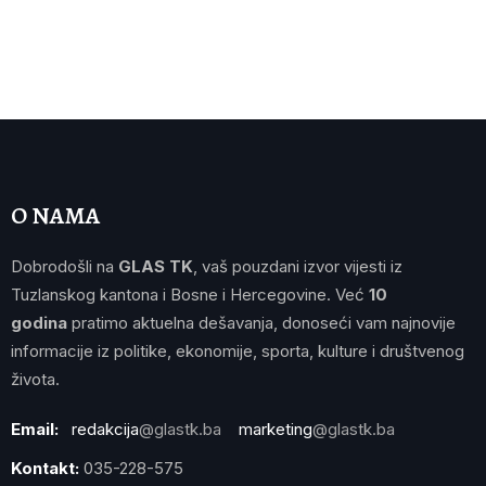
O NAMA
Dobrodošli na
GLAS TK
, vaš pouzdani izvor vijesti iz
Tuzlanskog kantona i Bosne i Hercegovine. Već
10
godina
pratimo aktuelna dešavanja, donoseći vam najnovije
informacije iz politike, ekonomije, sporta, kulture i društvenog
života.
Email:
redakcija
@glastk.ba
marketing
@glastk.ba
Kontakt:
035-228-575