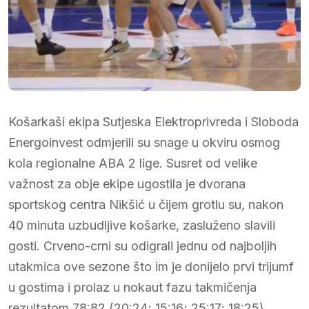
Košarkaši ekipa Sutjeska Elektroprivreda i Sloboda
Energoinvest odmjerili su snage u okviru osmog
kola regionalne ABA 2 lige. Susret od velike
važnost za obje ekipe ugostila je dvorana
sportskog centra Nikšić u čijem grotlu su, nakon
40 minuta uzbudljive košarke, zasluženo slavili
gosti. Crveno-crni su odigrali jednu od najboljih
utakmica ove sezone što im je donijelo prvi trijumf
u gostima i prolaz u nokaut fazu takmičenja
rezultatom 78:82 (20:24; 15:16; 25:17; 18:25).