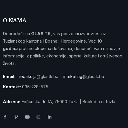
O NAMA
Dobrodošli na
GLAS TK
, vaš pouzdani izvor vijesti iz
Tuzlanskog kantona i Bosne i Hercegovine. Već
10
godina
pratimo aktuelna dešavanja, donoseći vam najnovije
informacije iz politike, ekonomije, sporta, kulture i društvenog
života.
Email:
redakcija
@glastk.ba
marketing
@glastk.ba
Kontakt:
035-228-575
Adresa:
Fočanska do 1A, 75000 Tuzla | Book d.o.o Tuzla