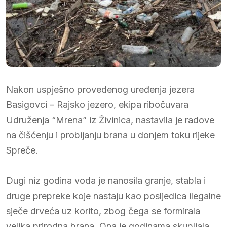
Nakon uspješno provedenog uređenja jezera
Basigovci – Rajsko jezero, ekipa ribočuvara
Udruženja “Mrena” iz Živinica, nastavila je radove
na čišćenju i probijanju brana u donjem toku rijeke
Spreče.
Dugi niz godina voda je nanosila granje, stabla i
druge prepreke koje nastaju kao posljedica ilegalne
sječe drveća uz korito, zbog čega se formirala
velika prirodna brana. Ona je godinama skupljala