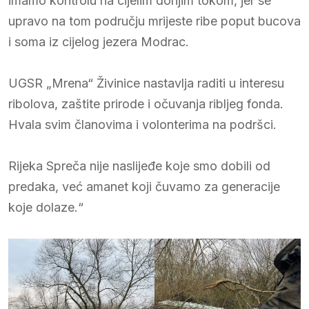
imamo kontrolu na cijelim donjim tokom, jer se
upravo na tom području mrijeste ribe poput bucovа
i soma iz cijelog jezera Modrac.
UGSR „Mrena“ Živinice nastavlja raditi u interesu
ribolova, zaštite prirode i očuvanja ribljeg fonda.
Hvala svim članovima i volonterima na podršci.
Rijeka Spreča nije naslijeđe koje smo dobili od
predaka, već amanet koji čuvamo za generacije
koje dolaze.“