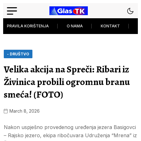
PRAVILA KORIŠTENJA
O NAMA
KONTAKT
P
- DRUŠTVO
Velika akcija na Spreči: Ribari iz
Živinica probili ogromnu branu
smeća! (FOTO)
March 8, 2026
Nakon uspješno provedenog uređenja jezera Basigovci
– Rajsko jezero, ekipa ribočuvara Udruženja “Mrena” iz