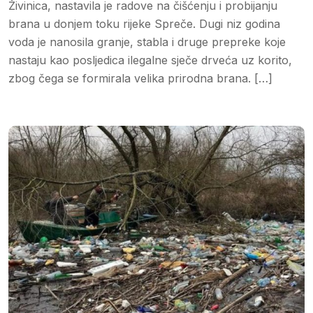
Živinica, nastavila je radove na čišćenju i probijanju
brana u donjem toku rijeke Spreče. Dugi niz godina
voda je nanosila granje, stabla i druge prepreke koje
nastaju kao posljedica ilegalne sječe drveća uz korito,
zbog čega se formirala velika prirodna brana. […]