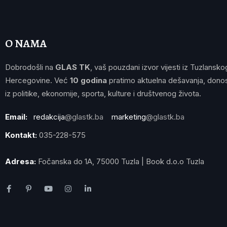
O NAMA
Dobrodošli na
GLAS TK
, vaš pouzdani izvor vijesti iz Tuzlansko
Hercegovine. Već
10 godina
pratimo aktuelna dešavanja, donos
iz politike, ekonomije, sporta, kulture i društvenog života.
Email:
redakcija
@glastk.ba
marketing
@glastk.ba
Kontakt:
035-228-575
Adresa:
Fočanska do 1A, 75000 Tuzla | Book d.o.o Tuzla