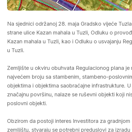
Na sjednici održanoj 28. maja Gradsko vijeće Tuzla 
strane ulice Kazan mahala u Tuzli, Odluku o provođ
Kazan mahala u Tuzli, kao i Odluku o usvajanju Re
u Tuzli.
Zemljište u okviru obuhvata Regulacionog plana je 
najvećem broju sa stambenim, stambeno-poslovnim i
objektima i objektima saobraćajne infrastrukture. U
značajnu površinu, nalaze se ruševni objekti koji nis
poslovni objekti.
Obzirom da postoji interes Investitora za gradnj
zemljištu, stvaraju se potrebni preduslovi za izra