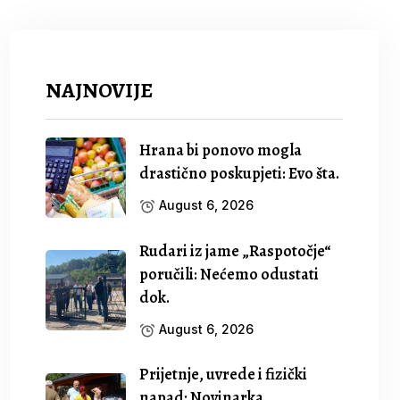
NAJNOVIJE
Hrana bi ponovo mogla
drastično poskupjeti: Evo šta.
August 6, 2026
Rudari iz jame „Raspotočje“
poručili: Nećemo odustati
dok.
August 6, 2026
Prijetnje, uvrede i fizički
napad: Novinarka