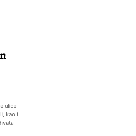
an
e ulice
, kao i
uhvata