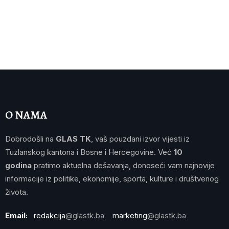
O NAMA
Dobrodošli na
GLAS TK
, vaš pouzdani izvor vijesti iz
Tuzlanskog kantona i Bosne i Hercegovine. Već
10
godina
pratimo aktuelna dešavanja, donoseći vam najnovije
informacije iz politike, ekonomije, sporta, kulture i društvenog
života.
Email:
redakcija
@glastk.ba
marketing
@glastk.ba