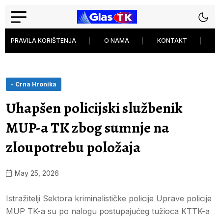
PRAVILA KORIŠTENJA
O NAMA
KONTAKT
P
- Crna Hronika
Uhapšen policijski službenik
MUP-a TK zbog sumnje na
zloupotrebu položaja
May 25, 2026
Istražitelji Sektora kriminalističke policije Uprave policije
MUP TK-a su po nalogu postupajućeg tužioca KTTK-a