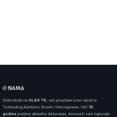
O NAMA
Dobrodošli na
GLAS TK
, vaš pouzdani izvor vijesti iz
Tuzlanskog kantona i Bosne i Hercegovine. Već
10
godina
pratimo aktuelna dešavanja, donoseći vam najnovije