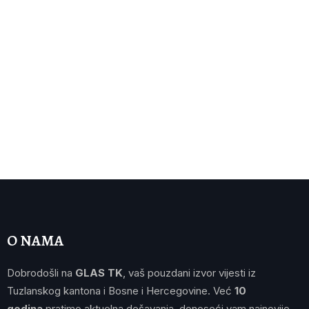
O NAMA
Dobrodošli na
GLAS TK
, vaš pouzdani izvor vijesti iz
Tuzlanskog kantona i Bosne i Hercegovine. Već
10
godina
pratimo aktuelna dešavanja, donoseći vam najnovije