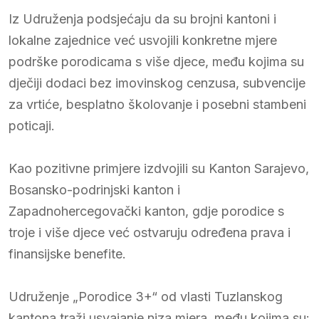
Iz Udruženja podsjećaju da su brojni kantoni i
lokalne zajednice već usvojili konkretne mjere
podrške porodicama s više djece, među kojima su
dječiji dodaci bez imovinskog cenzusa, subvencije
za vrtiće, besplatno školovanje i posebni stambeni
poticaji.
Kao pozitivne primjere izdvojili su Kanton Sarajevo,
Bosansko-podrinjski kanton i
Zapadnohercegovački kanton, gdje porodice s
troje i više djece već ostvaruju određena prava i
finansijske benefite.
Udruženje „Porodice 3+“ od vlasti Tuzlanskog
kantona traži usvajanje niza mjera, među kojima su: