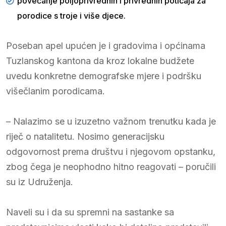
povećanje poljoprivrednih i privrednih poticaja za
porodice s troje i više djece.
Poseban apel upućen je i gradovima i općinama
Tuzlanskog kantona da kroz lokalne budžete
uvedu konkretne demografske mjere i podršku
višečlanim porodicama.
– Nalazimo se u izuzetno važnom trenutku kada je
riječ o natalitetu. Nosimo generacijsku
odgovornost prema društvu i njegovom opstanku,
zbog čega je neophodno hitno reagovati – poručili
su iz Udruženja.
Naveli su i da su spremni na sastanke sa