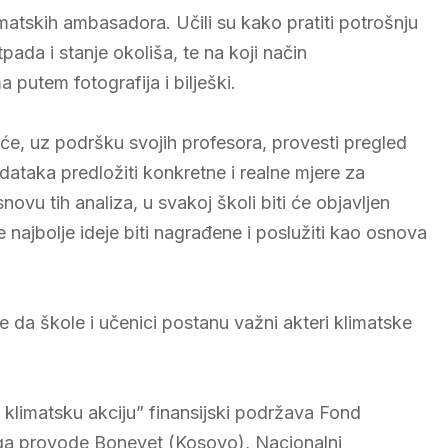
matskih ambasadora. Učili su kako pratiti potrošnju
tpada i stanje okoliša, te na koji način
utem fotografija i bilješki.
e, uz podršku svojih profesora, provesti pregled
dataka predložiti konkretne i realne mjere za
ovu tih analiza, u svakoj školi biti će objavljen
 najbolje ideje biti nagrađene i poslužiti kao osnova
e da škole i učenici postanu važni akteri klimatske
 klimatsku akciju” finansijski podržava Fond
ga provode Bonevet (Kosovo), Nacionalni