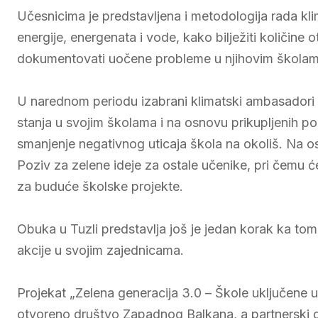
Učesnicima je predstavljena i metodologija rada kli
energije, energenata i vode, kako bilježiti količine o
dokumentovati uočene probleme u njihovim školama p
U narednom periodu izabrani klimatski ambasadori ć
stanja u svojim školama i na osnovu prikupljenih po
smanjenje negativnog uticaja škola na okoliš. Na osn
Poziv za zelene ideje za ostale učenike, pri čemu će
za buduće školske projekte.
Obuka u Tuzli predstavlja još je jedan korak ka tom
akcije u svojim zajednicama.
Projekat „Zelena generacija 3.0 – Škole uključene u
otvoreno društvo Zapadnog Balkana, a partnerski 