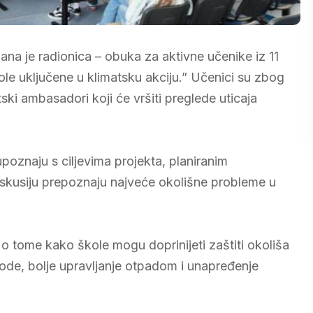
na je radionica – obuka za aktivne učenike iz 11
ole uključene u klimatsku akciju.” Učenici su zbog
ki ambasadori koji će vršiti preglede uticaja
upoznaju s ciljevima projekta, planiranim
diskusiju prepoznaju najveće okolišne probleme u
 o tome kako škole mogu doprinijeti zaštiti okoliša
vode, bolje upravljanje otpadom i unapređenje