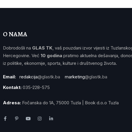
O NAMA
Dobrodošli na
GLAS TK
, vaš pouzdani izvor vijesti iz Tuzlansko
Hercegovine. Već
10 godina
pratimo aktuelna dešavanja, donos
iz politike, ekonomije, sporta, kulture i društvenog života.
Email:
redakcija
@glastk.ba
marketing
@glastk.ba
Kontakt:
035-228-575
Adresa:
Fočanska do 1A, 75000 Tuzla | Book d.o.o Tuzla