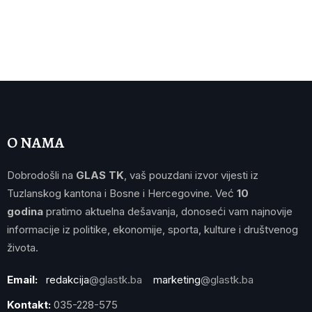
O NAMA
Dobrodošli na
GLAS TK
, vaš pouzdani izvor vijesti iz
Tuzlanskog kantona i Bosne i Hercegovine. Već
10
godina
pratimo aktuelna dešavanja, donoseći vam najnovije
informacije iz politike, ekonomije, sporta, kulture i društvenog
života.
Email:
redakcija
@glastk.ba
marketing
@glastk.ba
Kontakt:
035-228-575