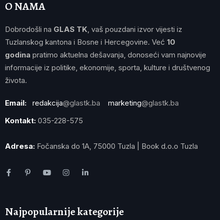
O NAMA
Dobrodošli na
GLAS TK
, vaš pouzdani izvor vijesti iz
Tuzlanskog kantona i Bosne i Hercegovine. Već
10
godina
pratimo aktuelna dešavanja, donoseći vam najnovije
informacije iz politike, ekonomije, sporta, kulture i društvenog
života.
Email:
redakcija
@glastk.ba
marketing
@glastk.ba
Kontakt:
035-228-575
Adresa:
Fočanska do 1A, 75000 Tuzla | Book d.o.o Tuzla
Najpopularnije kategorije