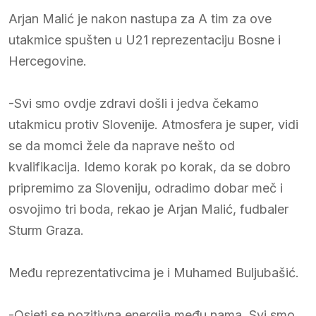
Arjan Malić je nakon nastupa za A tim za ove
utakmice spušten u U21 reprezentaciju Bosne i
Hercegovine.
-Svi smo ovdje zdravi došli i jedva čekamo
utakmicu protiv Slovenije. Atmosfera je super, vidi
se da momci žele da naprave nešto od
kvalifikacija. Idemo korak po korak, da se dobro
pripremimo za Sloveniju, odradimo dobar meč i
osvojimo tri boda, rekao je Arjan Malić, fudbaler
Sturm Graza.
Među reprezentativcima je i Muhamed Buljubašić.
-Osjeti se pozitivna energija među nama. Svi smo